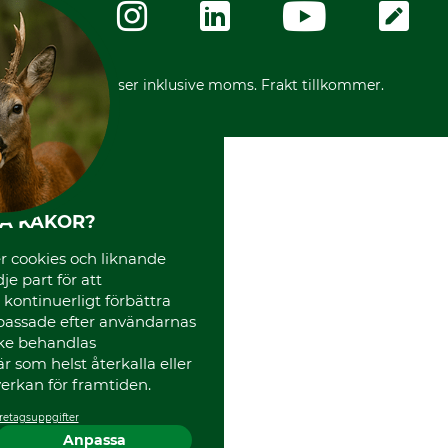
Karriär
Ångerrätt för din beställning
Vår personal
Reklamationer
Varumärken
Frakter
Mässor
*Alla priser inklusive moms. Frakt tillkommer.
Instagram TOS
Media
Code of Conduct
HA KAKOR?
 cookies och liknande
je part för att
, kontinuerligt förbättra
passade efter användarnas
cke behandlas
 som helst återkalla eller
erkan för framtiden.
retagsuppgifter
Anpassa