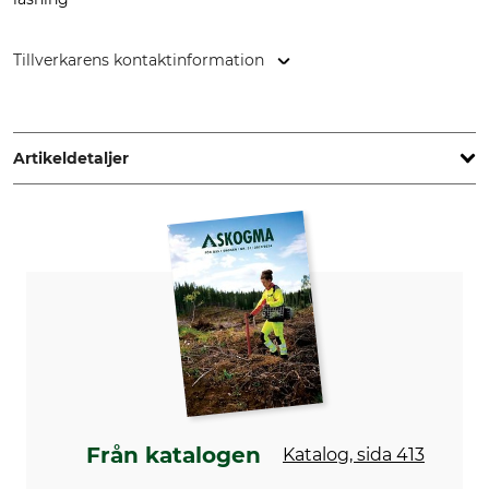
Tillverkarens kontaktinformation
Grube KG, Hützeler Damm 38, 29646 Bispingen, Germany,
www.grube.de
Artikeldetaljer
Max. stamtjocklek
Max. snittbredd
690 mm
560 mm
Märke
Produkttyp
Frontier Sawmills
Sågverk
Motor
Effekt
Bensin manuell start
9,99 kW
Längd
Max. snittlängd
4,3 meter
3,4 meter
Från katalogen
Katalog, sida 413
Vikt