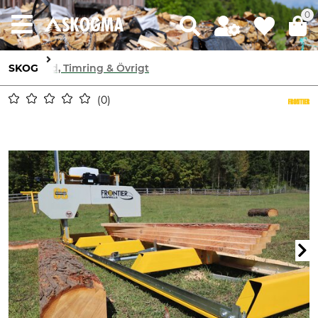
0
SKOG
Ved, Timring & Övrigt
0