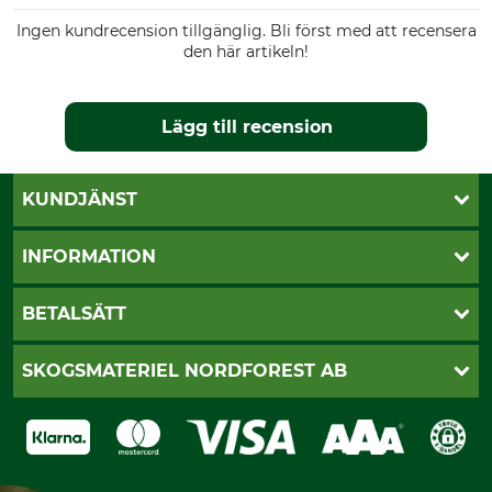
Ingen kundrecension tillgänglig. Bli först med att recensera
den här artikeln!
Lägg till recension
KUNDJÄNST
Öppettider
INFORMATION
Kundtjänst
Vanliga frågor
Butik Vansbro
BETALSÄTT
Kontakt
Nyhetsbrev
Cookie-inställningar
Katalogbeställning
Klarna
SKOGSMATERIEL NORDFOREST AB
Sagverkskatalog
Faktura
Köpvillkor - 2025-06-18
Swish
Om oss
Dataskydd
GRUBE-Gruppen
Integritetspolicy
Företagsuppgifter
Ångerrätt