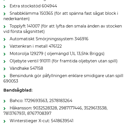
Extra stockstöd 604944
Snabbklämma 150365 (för att spänna fast sågat block i
nederkanten)
Topplyft 141007 (för att lyfta den smala änden av stocken
vid första sågsnittet)
Automatiskt Smörjningssystem 346916
Vattenkran i metall 476122
Motorolja 129279 ( oljemängd 1,1L 13,5hk Briggs)
Oljebyte ventil 910111 (för framtida oljebyten utan spill)
Vändhake 547158
Bensindunk gör påfyllningen enklare smidigare utan spill
690053
Bandsågblad:
Bahco: 1729693563, 2578183264
Håkansson: 9032528328, 2987177446, 3529613538,
7813767931, 8767708397
Winterstieger X-cut: 5418639541