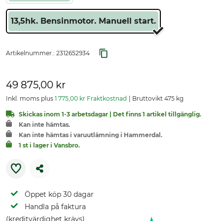
13,5hk. Bensinmotor. Manuell start.
Artikelnummer.:
2312652934
49 875,00 kr
Inkl. moms plus
1 775,00 kr Fraktkostnad
Bruttovikt 475 kg
Skickas inom 1-3 arbetsdagar | Det finns 1 artikel tillgänglig.
Kan inte hämtas.
Kan inte hämtas i varuutlämning i Hammerdal.
1 st i lager i Vansbro.
Öppet köp 30 dagar
Handla på faktura
(kreditvärdighet krävs)