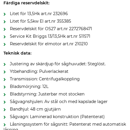
Färdiga reservdelskit:
Litet för 13,5Hk art.nr 232696
Litet för 5,5kw El art.nr 355385
Reservdelskit för OS27 art.nr 2272768471
Service Kit Briggs 13/13,5Hk art.nr 511571
Reservdelskit för elmotor art.nr 210210
Teknisk data:
Justering av skärdjup för såghuvudet: Steglöst.
Ytbehandling: Pulverlackerat
Transmission: Centrifugalkoppling
Bladsmörjning: 12L
Bladstyrning: Justerbar mot stocken
Sågvagnshjulen: Av stål och med kapslade lager
Bandhjul: 48 cm gjutjärn
Sågvagn: Laminerad konstruktion (Patenterat)
Låsningssystem för sågsnitt: Patenterat med automatisk
låsning