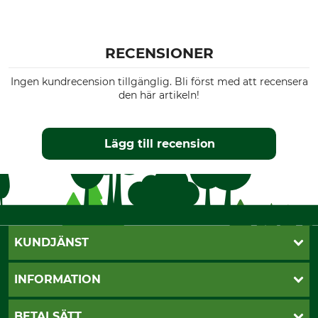
RECENSIONER
Ingen kundrecension tillgänglig. Bli först med att recensera
den här artikeln!
Lägg till recension
KUNDJÄNST
Öppettider
INFORMATION
Kundtjänst
Vanliga frågor
Butik Vansbro
BETALSÄTT