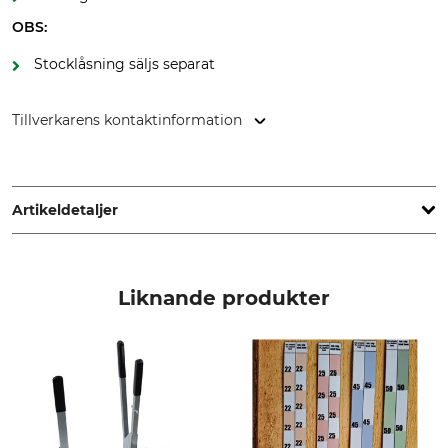
OBS:
Stocklåsning säljs separat
Tillverkarens kontaktinformation
Grube KG, Hützeler Damm 38, 29646 Bispingen, Germany,
www.grube.de
Artikeldetaljer
Märke
Produkttyp
Frontier Sawmills
Stockhållare
Liknande produkter
För sågverk
Frontier OS23
Frontier OS27
Frontier OS31