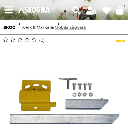
0
SKOG
Sågverk & Maskiner
Mobila sågverk
0