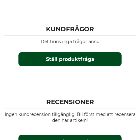
Stihl MS 400
Stihl MS 291
Husqvarna 592
Husqvarna 585
KUNDFRÅGOR
Husqvarna 562 II
Husqvarna 564
Det finns inga frågor ännu
Produkttyp
Tillverkarens artikelnr
Motorsågssvärd
SNHL25-50WR
Ställ produktfråga
Drivlänkar
84
RECENSIONER
Ingen kundrecension tillgänglig. Bli först med att recensera
den här artikeln!