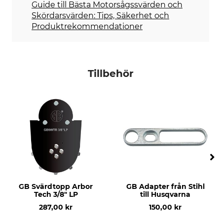
Guide till Bästa Motorsågssvärden och
Stihl MS 290
Skördarsvärden: Tips, Säkerhet och
Stihl MS 362
Produktrekommendationer
Stihl MS 390
Stihl MS 391
Stihl MS 440
Stihl MS 441
Tillbehör
Stihl MS 460
Stihl MS 461
Stihl MS 650
Stihl MS 660
Stihl MS 661
Stihl MS 361
Stihl MS 462
Stihl MS 500i
Husqvarna 266
Husqvarna 281
GB Svärdtopp Arbor
GB Adapter från Stihl
Husqvarna 298
Tech 3/8" LP
till Husqvarna
Husqvarna 562
287,00 kr
150,00 kr
Husqvarna 576