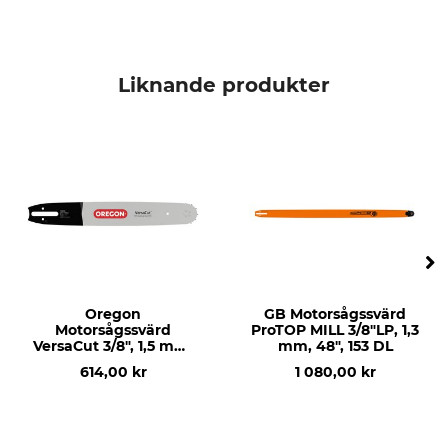
Husqvarna 268
Husqvarna 272
Husqvarna 288
Husqvarna 365
Liknande produkter
Husqvarna 371
Husqvarna 372
Husqvarna 390
Husqvarna 395
Husqvarna 570
Husqvarna 385
Husqvarna 575
Husqvarna 2101
Husqvarna 572
Dolmar PS 6400
Oregon
GB Motorsågssvärd
Dolmar PS 7910
Motorsågssvärd
ProTOP MILL 3/8"LP, 1,3
Dolmar PS 7300
VersaCut 3/8", 1,5 mm,
mm, 48", 153 DL
17", 64 DL
Dolmar PS 7310
614,00 kr
1 080,00 kr
Dolmar PS 7900
Stihl MS 311
Stihl MS 310