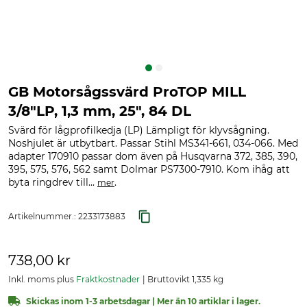
GB Motorsågssvärd ProTOP MILL
3/8"LP, 1,3 mm, 25", 84 DL
Svärd för lågprofilkedja (LP) Lämpligt för klyvsågning.
Noshjulet är utbytbart. Passar Stihl MS341-661, 034-066. Med
adapter 170910 passar dom även på Husqvarna 372, 385, 390,
395, 575, 576, 562 samt Dolmar PS7300-7910. Kom ihåg att
byta ringdrev till...
.
mer
Artikelnummer.:
2233173883
738,00 kr
Inkl. moms plus
Fraktkostnader
Bruttovikt 1,335 kg
Skickas inom 1-3 arbetsdagar | Mer än 10 artiklar i lager.