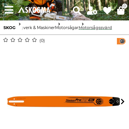
0
SKOG
Sågverk & Maskiner
Motorsågar
Motorsågssvärd
0