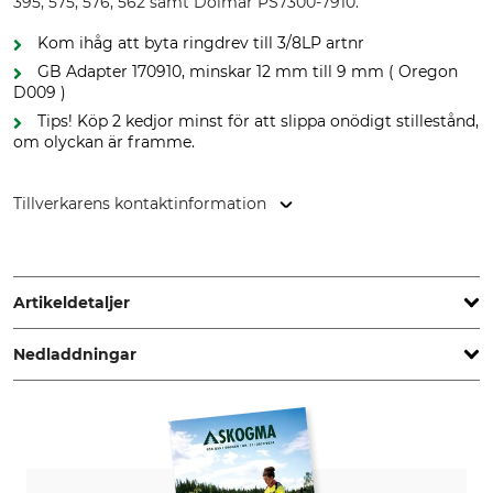
395, 575, 576, 562 samt Dolmar PS7300-7910.
Kom ihåg att byta ringdrev till 3/8LP artnr
GB Adapter 170910, minskar 12 mm till 9 mm ( Oregon
D009 )
Tips! Köp 2 kedjor minst för att slippa onödigt stillestånd,
om olyckan är framme.
Tillverkarens kontaktinformation
Grube KG, Hützeler Damm 38, 29646 Bispingen, Germany,
www.grube.de
Artikeldetaljer
Nedladdningar
Delning
Snittlängd
3/8"LP
63 cm
Andra dokument | GB_Harvester_SNH-SNHL_en_062026.pdf
Drivlänkstjocklek/spårbredd
1,3 mm