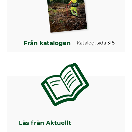
Nit styrtrissa
Spårbredd i tum
4
0,050 "
Antal tänder noshjul
Utförande
9
Längsgående snitt
Skentyp
Märke
Från katalogen
Katalog, sida 318
Solid stålskena med
GB
utbytbart huvudstycke
Sågmärke
Sågmodell
Stihl
Stihl MS 341
Husqvarna
Stihl MS 280
Dolmar
Stihl 034
Stihl 036
Stihl 038
Stihl 044
Stihl 045
Stihl 046
Stihl 064
Läs från Aktuellt
Stihl 066