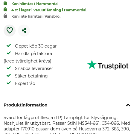
Kan hämtas i Hammerdal
4 st i lager i varuutlämning i Hammerdal.
Kan inte hämtas i Vansbro.
Öppet köp 30 dagar
Handla på faktura
(kreditvärdighet krävs)
Snabba leveranser
Säker betalning
Expertråd
Produktinformation
Svärd för lågprofilkedja (LP) Lämpligt för klyvsågning.
Noshjulet är utbytbart. Passar Stihl MS341-661, 034-066. Med
adapter 170910 passar dom även på Husqvarna 372, 385, 390,