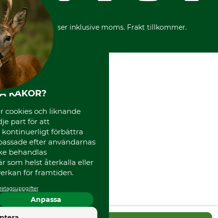
Vår personal
Reklamationer
Varumärken
Frakter
Mässor
*Alla priser inklusive moms. Frakt tillkommer.
Instagram TOS
Media
Code of Conduct
HA KAKOR?
 cookies och liknande
je part för att
, kontinuerligt förbättra
passade efter användarnas
cke behandlas
 som helst återkalla eller
erkan för framtiden.
retagsuppgifter
Anpassa
4.5
ptera