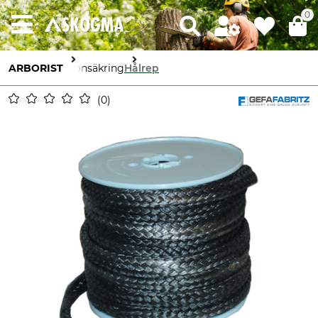
0
ARBORIST
Kronsäkring
Hålrep
0