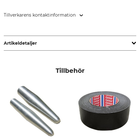
Tillverkarens kontaktinformation
GEFA Produkte Fabritz GmbH, Elbestr. 12, 47800 Krefeld,
Germany, www.gefafabritz.com
Artikeldetaljer
Repmaterial
Märke
Dyneema-fiber
Gefa
Tillbehör
Produkttyp
Brottgräns
Hålrep
12 t
Tillverkning
Rullängd
Made in Germany
50 meter