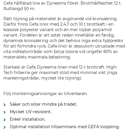
Gefa hålflätad lina av Dyneema fibrer. Brotthållfasthet 12 t.
Rulllängd 50 m.
Rätt töjning på materialet är avgörande vid kronsäkring.
Därför finns Gefa linor med 2,4,7 och 10 t brottkaft i en
klassisk polyester variant och en mer töjbar polyamid
variant. Fördelen är att setet redan innehåller en färdig,
dynamisk kronsäkring och det behövs inga extra hjälpredor
för att förhindra ryck. Gefa linor är dessutom utrustade med
vita indikatortrådar som börja lossna vid ungefär 80% av
materialets maximala belastning.
Starkast är Gefa Dyneema linan med 12 t brottraft. High-
Tech firberna ger maximalt stöd med minimal vikt (inga
markeringstrådar, mycket lite töjning).
Följ monteringsanvisingar av tillverkaren.
Säker och sliter mindre på trädet.
Mycket UV-resistent.
Enkel installation.
Optimal installation tillsammans med GEFA loopsling.