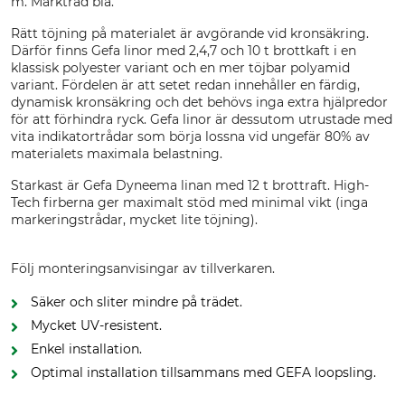
m. Märktråd blå.
Rätt töjning på materialet är avgörande vid kronsäkring.
Därför finns Gefa linor med 2,4,7 och 10 t brottkaft i en
klassisk polyester variant och en mer töjbar polyamid
variant. Fördelen är att setet redan innehåller en färdig,
dynamisk kronsäkring och det behövs inga extra hjälpredor
för att förhindra ryck. Gefa linor är dessutom utrustade med
vita indikatortrådar som börja lossna vid ungefär 80% av
materialets maximala belastning.
Starkast är Gefa Dyneema linan med 12 t brottraft. High-
Tech firberna ger maximalt stöd med minimal vikt (inga
markeringstrådar, mycket lite töjning).
Följ monteringsanvisingar av tillverkaren.
Säker och sliter mindre på trädet.
Mycket UV-resistent.
Enkel installation.
Optimal installation tillsammans med GEFA loopsling.