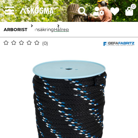
0
ARBORIST
Kronsäkring
Hålrep
0