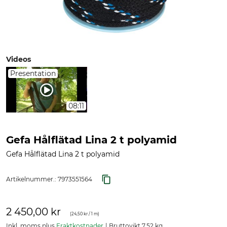
Videos
Presentation
08:11
Gefa Hålflätad Lina 2 t polyamid
Gefa Hålflätad Lina 2 t polyamid
Artikelnummer.:
7973551564
2 450,00 kr
(
24,50 kr
/ 1 m)
Inkl. moms plus
Fraktkostnader
Bruttovikt 7,52 kg