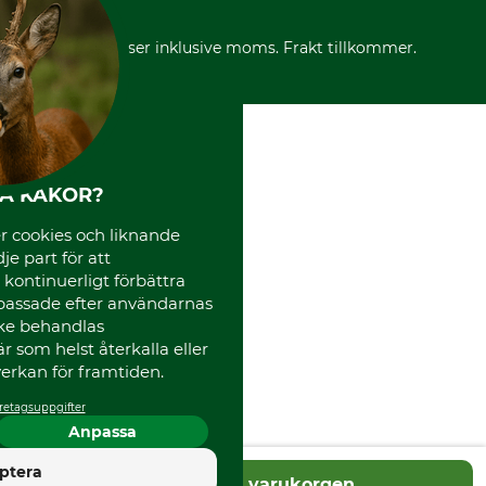
Reklamationer
Varumärken
Frakter
Mässor
*Alla priser inklusive moms. Frakt tillkommer.
Instagram TOS
Media
Code of Conduct
HA KAKOR?
 cookies och liknande
je part för att
, kontinuerligt förbättra
passade efter användarnas
cke behandlas
 som helst återkalla eller
erkan för framtiden.
retagsuppgifter
Anpassa
4.5
ptera
Lägg i varukorgen
Utmärkt