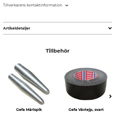
Tillverkarens kontaktinformation
GEFA Produkte Fabritz GmbH, Elbestr. 12, 47800 Krefeld,
Germany, www.gefafabritz.com
Artikeldetaljer
Märke
Produkttyp
Gefa
Hålrep
Tillbehör
Brottgräns
Repegenskap
2 t
elastisk
Färgad tråd
Rullängd
blå
100 meter
Gefa Märlspik
Gefa Vävtejp, svart