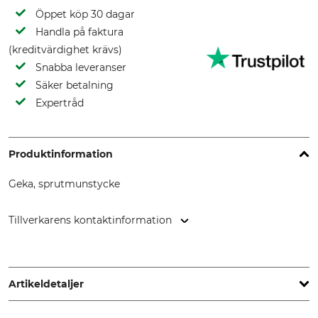
Öppet köp 30 dagar
Handla på faktura
(kreditvärdighet krävs)
Snabba leveranser
Säker betalning
Expertråd
Produktinformation
Geka, sprutmunstycke
Tillverkarens kontaktinformation
KARASTO Armaturenfabrik Oehler GmbH, Manfred-von-
Ardenne-Allee 27, 71522 Backnang, Germany, www.geka.de
Artikeldetaljer