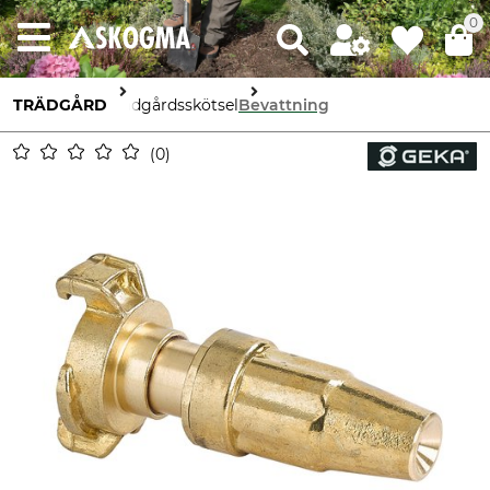
0
TRÄDGÅRD
Trädgårdsskötsel
Bevattning
0