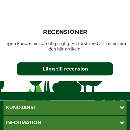
RECENSIONER
Ingen kundrecension tillgänglig. Bli först med att recensera
den här artikeln!
Lägg till recension
KUNDJÄNST
Öppettider
INFORMATION
Kundtjänst