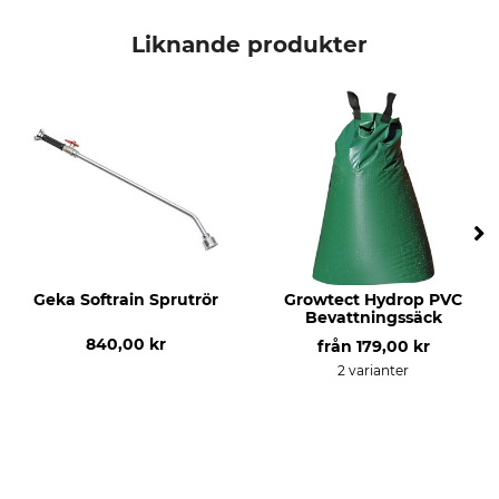
Märke
Produkttyp
Geka
Sprutmunstycke
Liknande produkter
Geka Softrain Sprutrör
Growtect Hydrop PVC
Bevattningssäck
840,00 kr
från
179,00 kr
2 varianter