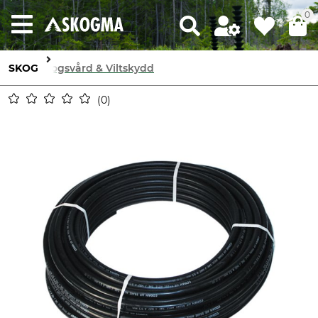
0
SKOG
Skogsvård & Viltskydd
0