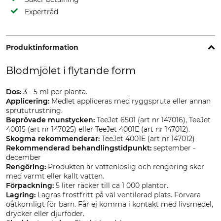
Expertråd
Produktinformation
Blodmjölet i flytande form
Dos:
3 - 5 ml per planta.
Applicering:
Medlet appliceras med ryggspruta eller annan
sprututrustning.
Beprövade munstycken:
TeeJet 6501 (art nr 147016), TeeJet
40015 (art nr 147025) eller TeeJet 4001E (art nr 147012).
Skogma rekommenderar:
TeeJet 4001E (art nr 147012)
Rekommenderad behandlingstidpunkt:
september -
december
Rengöring:
Produkten är vattenlöslig och rengöring sker
med varmt eller kallt vatten.
Förpackning:
5 liter räcker till ca 1 000 plantor.
Lagring:
Lagras frostfritt på väl ventilerad plats. Förvara
oåtkomligt för barn. Får ej komma i kontakt med livsmedel,
drycker eller djurfoder.