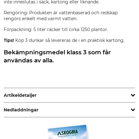
inte inneslutas i säck, kartong eller liknande.
Rengöring: Produkten är vattenbaserad och redskap
rengörs enkelt med varmt vatten.
Förpackning: 5 liter räcker till cirka 1250 plantor.
Tips!
Köp 3 dunkar så levereras de i en praktisk kartong.
Bekämpningsmedel klass 3 som får
användas av alla.
Artikeldetaljer
Nedladdningar
Produkttyp
Tillverkning
Bettskyddmedel
Made in Germany
Teknisk specifikation | 147850_säkerhetsdatablad.pdf