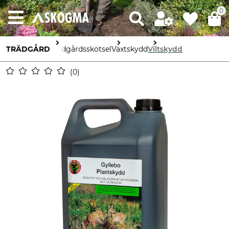
0
TRÄDGÅRD
Trädgårdsskötsel
Växtskydd
Viltskydd
0