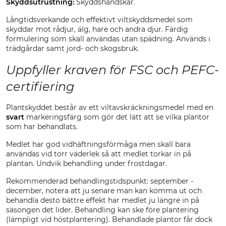
Skyddsutrustning:
Skyddshandskar.
Långtidsverkande och effektivt viltskyddsmedel som
skyddar mot rådjur, älg, hare och andra djur. Färdig
formulering som skall användas utan spädning. Används i
trädgårdar samt jord- och skogsbruk.
Uppfyller kraven för FSC och PEFC-
certifiering
Plantskyddet består av ett viltavskräckningsmedel med en
svart
markeringsfärg som gör det lätt att se vilka plantor
som har behandlats.
Medlet har god vidhäftningsförmåga men skall bara
användas vid torr väderlek så att medlet torkar in på
plantan. Undvik behandling under frostdagar.
Rekommenderad behandlingstidspunkt: september -
december, notera att ju senare man kan komma ut och
behandla desto bättre effekt har medlet ju längre in på
säsongen det lider. Behandling kan ske före plantering
(lämpligt vid höstplantering). Behandlade plantor får dock