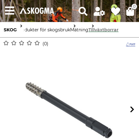
0
SKOG
Produkter för skogsbruk
Mätning
Tillväxtborrar
0