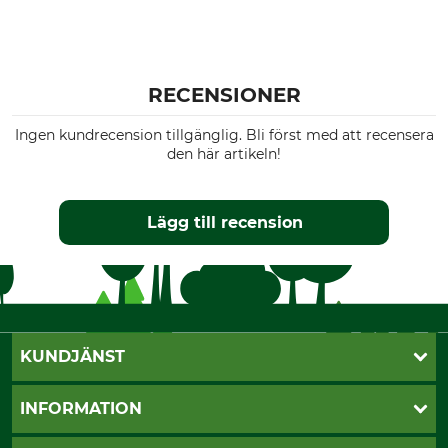
RECENSIONER
Ingen kundrecension tillgänglig. Bli först med att recensera
den här artikeln!
Lägg till recension
KUNDJÄNST
Öppettider
INFORMATION
Kundtjänst