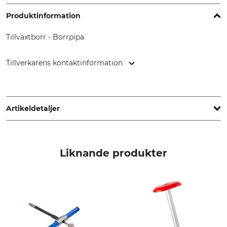
Produktinformation
Tillväxtborr - Borrpipa
Tillverkarens kontaktinformation
Haglöf Sweden AB, Klockargatan 8, 88230 Långsele,
Sweden, www.haglofsweden.com
Artikeldetaljer
Märke
Produkttyp
Haglöf
Reservborr
Liknande produkter
Tillverkning
Made in Sweden