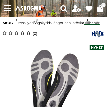
0
SKOG
Arbetsskydd
Sågskyddskängor och -stövlar
Tillbehör
0
NYHET