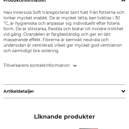
Produktinformation
Haix Innersula Soft transporterar bort fukt från fötterna och
torkar mycket snabbt. De är mycket lätta, kan tvättas i 30
°C, är hygieniska och anpassar sig individuellt efter fotens
form. De är slitstarka, flexibla och bidrar till mindre trötthet
vid gång. Ovandelen är färgbeständig och ger en lätt
masserande effekt. Fibrerna är kemiskt neutrala och
undersidan är ventilerad, vilket ger mycket god ventilation
och samtidigt bra isolering.
Tillverkarens kontaktinformation
HAIX Schuhe Produktions und Vertriebs GmbH, Auhofstr. 10,
84048 Mainburg, Germany, www.haix.com
Artikeldetaljer
Märke
Produkttyp
Haix
Iläggssulor
Liknande produkter
Tvätt
Blekning