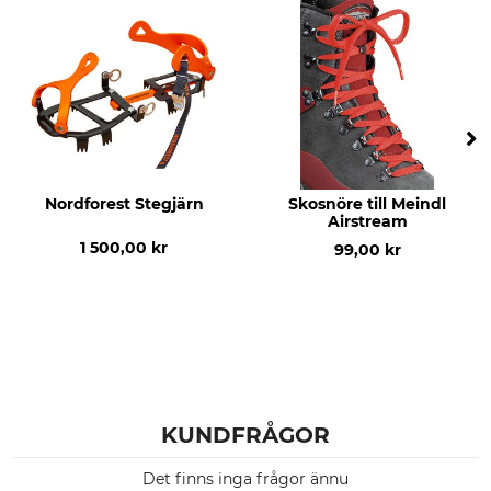
30 °C kulörtvätt
Får inte blekas
Torkning
Strykning
Får inte torkas i torktumlare
Stryk inte
Professionell textilvård
Skostorlek (EU)
Torrengör inte
44
Skostorlek
Nordforest Stegjärn
Skosnöre till Meindl
10
Airstream
1 500,00 kr
99,00 kr
KUNDFRÅGOR
Det finns inga frågor ännu