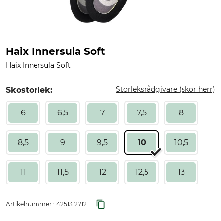
Haix Innersula Soft
Haix Innersula Soft
Storleksrådgivare (skor herr)
Skostorlek:
6
6,5
7
7,5
8
8,5
9
9,5
10
10,5
11
11,5
12
12,5
13
Artikelnummer.:
4251312712