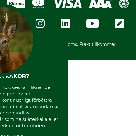
Dataskydd
GRUBE-Gruppen
Integritetspolicy
Företagsuppgifter
Ångerrätt
Karriär
Ångerrätt för din beställning
Vår personal
Reklamationer
Varumärken
Frakter
Mässor
*Alla priser inklusive moms. Frakt tillkommer.
Instagram TOS
Media
Code of Conduct
HA KAKOR?
 cookies och liknande
je part för att
, kontinuerligt förbättra
passade efter användarnas
cke behandlas
 som helst återkalla eller
erkan för framtiden.
retagsuppgifter