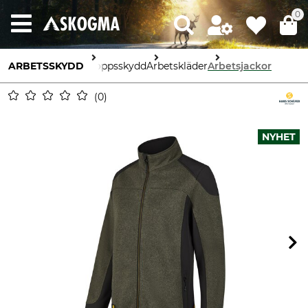
0
ARBETSSKYDD
Kroppsskydd
Arbetskläder
Arbetsjackor
0
NYHET