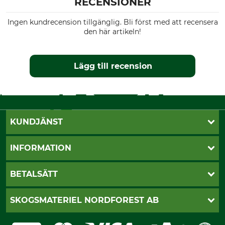
RECENSIONER
Ingen kundrecension tillgänglig. Bli först med att recensera
den här artikeln!
Lägg till recension
KUNDJÄNST
Öppettider
INFORMATION
Kundtjänst
Vanliga frågor
Butik Vansbro
BETALSÄTT
Kontakt
Nyhetsbrev
Cookie-inställningar
Katalogbeställning
Klarna
SKOGSMATERIEL NORDFOREST AB
Sagverkskatalog
Faktura
Köpvillkor - 2025-06-18
Swish
Om oss