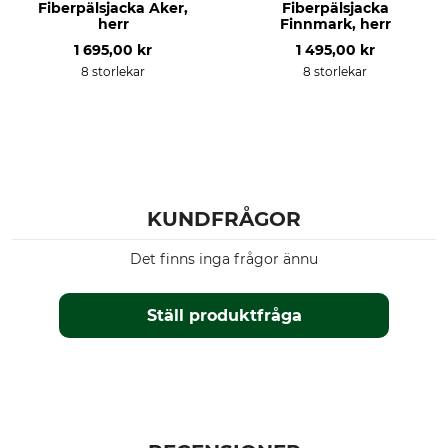
Fiberpälsjacka Aker,
Fiberpälsjacka
Stryk inte
Torrengör inte
herr
Finnmark, herr
1 695,00 kr
1 495,00 kr
För
Årstid
8 storlekar
8 storlekar
Dam
hela året
Färg
Klädstorlek
oliv
S
KUNDFRÅGOR
Det finns inga frågor ännu
Ställ produktfråga