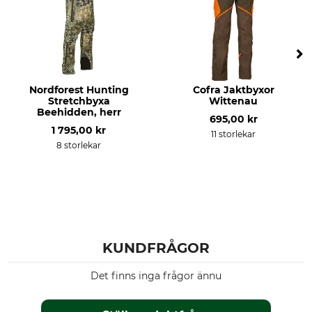
Klädstorlek
56
Nordforest Hunting
Cofra Jaktbyxor
Stretchbyxa
Wittenau
Beehidden, herr
695,00 kr
1 795,00 kr
11 storlekar
8 storlekar
KUNDFRÅGOR
Det finns inga frågor ännu