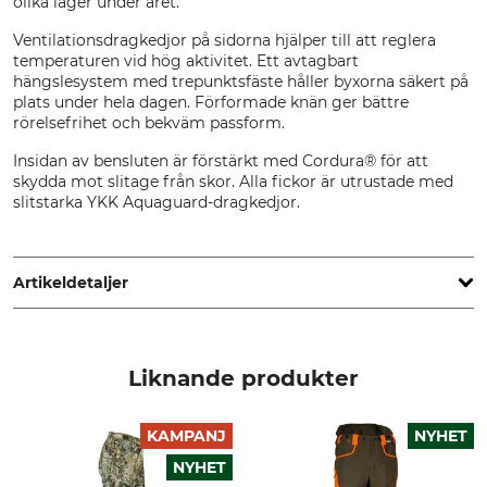
olika lager under året.
Ventilationsdragkedjor på sidorna hjälper till att reglera
temperaturen vid hög aktivitet. Ett avtagbart
hängslesystem med trepunktsfäste håller byxorna säkert på
plats under hela dagen. Förformade knän ger bättre
rörelsefrihet och bekväm passform.
Insidan av bensluten är förstärkt med Cordura® för att
skydda mot slitage från skor. Alla fickor är utrustade med
slitstarka YKK Aquaguard-dragkedjor.
Artikeldetaljer
Märke
Produkttyp
Hart
Jaktbyxa
Liknande produkter
För
Färg
Herr
KAMPANJ
NYHET
pixel forest
NYHET