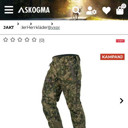
0
JAKT
Kläder
Herrkläder
Byxor
0
KAMPANJ