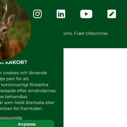
Integritetspolicy
Företagsuppgifter
Ångerrätt
Karriär
Ångerrätt för din beställning
Vår personal
Reklamationer
Varumärken
Frakter
Mässor
*Alla priser inklusive moms. Frakt tillkommer.
Instagram TOS
Media
Code of Conduct
HA KAKOR?
 cookies och liknande
je part för att
, kontinuerligt förbättra
passade efter användarnas
cke behandlas
 som helst återkalla eller
erkan för framtiden.
retagsuppgifter
Anpassa