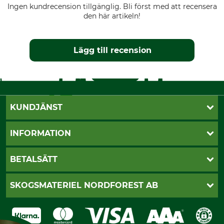
Ingen kundrecension tillgänglig. Bli först med att recensera
den här artikeln!
Lägg till recension
KUNDJÄNST
Öppettider
INFORMATION
Kundtjänst
Vanliga frågor
Butik Vansbro
BETALSÄTT
Kontakt
Nyhetsbrev
Cookie-inställningar
Katalogbeställning
Klarna
SKOGSMATERIEL NORDFOREST AB
Sagverkskatalog
Faktura
Köpvillkor - 2025-06-18
Swish
Om oss
Dataskydd
GRUBE-Gruppen