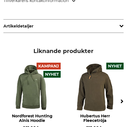
Tillverkarens kontaktinformation
HART - EVIA GROUP, C/ Barrena 11, 20600 Eibar, Spain,
www.hart-outdoor.com
Artikeldetaljer
Märke
Produkttyp
Hart
Fleecetröja
Liknande produkter
Yttertyg
Tvätt
100% Polyester
30 °C easy-care
KAMPANJ
NYHET
NYHET
Blekning
Torkning
Får inte blekas
Får inte torkas i torktumlare
Strykning
Professionell textilvård
Stryk inte
Torrengör inte
För
Färg
Nordforest Hunting
Hubertus Herr
Herr
grön
Alnis Hoodie
Fleecetröja