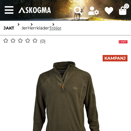
0
JAKT
Kläder
Herrkläder
Tröjor
0
KAMPANJ