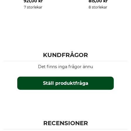
921,00 kr
815,00 kr
7 storlekar
8 storlekar
Klädstorlek
3XL
KUNDFRÅGOR
Det finns inga frågor ännu
Ställ produktfråga
RECENSIONER