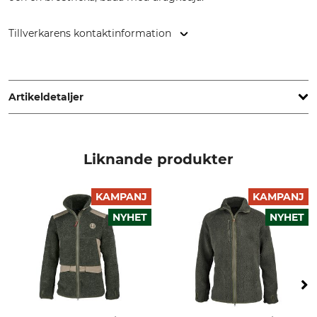
Tillverkarens kontaktinformation
HART - EVIA GROUP, C/ Barrena 11, 20600 Eibar, Spain,
www.hart-outdoor.com
Artikeldetaljer
Märke
Produkttyp
Hart
Softshelljacka
Liknande produkter
Modellbeteckning
Yttertyg
Lanbro-S
97% Polyester
KAMPANJ
KAMPANJ
3% Elastan
NYHET
NYHET
Foder
Kant
100% Polyester
100% Polyester
Membran
Tvätt
100% Polyuretan
30 °C easy-care