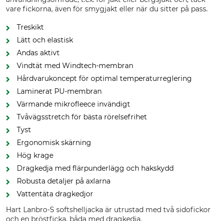
vare fickorna, även för smygjakt eller när du sitter på pass.
Treskikt
Lätt och elastisk
Andas aktivt
Vindtät med Windtech-membran
Hårdvarukoncept för optimal temperaturreglering
Laminerat PU-membran
Värmande mikrofleece invändigt
Tvåvägsstretch för bästa rörelsefrihet
Tyst
Ergonomisk skärning
Hög krage
Dragkedja med flärpunderlägg och hakskydd
Robusta detaljer på axlarna
Vattentäta dragkedjor
Hart Lanbro-S softshelljacka är utrustad med två sidofickor
och en bröstficka, båda med dragkedja.