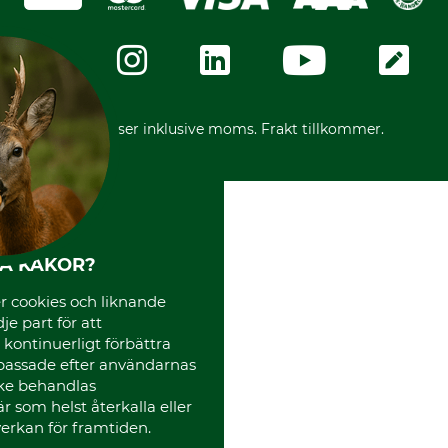
GRUBE-Gruppen
Integritetspolicy
Företagsuppgifter
Ångerrätt
Karriär
Ångerrätt för din beställning
Vår personal
Reklamationer
Varumärken
Frakter
Mässor
*Alla priser inklusive moms. Frakt tillkommer.
Instagram TOS
Media
Code of Conduct
HA KAKOR?
 cookies och liknande
je part för att
, kontinuerligt förbättra
passade efter användarnas
cke behandlas
 som helst återkalla eller
erkan för framtiden.