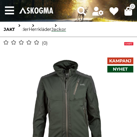
0
JAKT
Kläder
Herrkläder
Jackor
0
KAMPANJ
NYHET