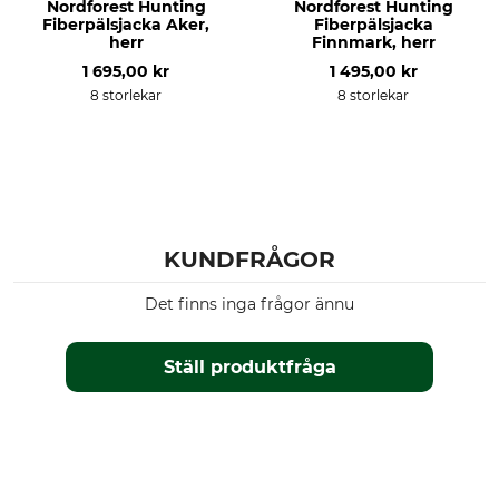
Nordforest Hunting
Nordforest Hunting
Blekning
Torkning
Fiberpälsjacka Aker,
Fiberpälsjacka
Får inte blekas
Får inte torkas i torktumlare
herr
Finnmark, herr
1 695,00 kr
1 495,00 kr
Strykning
Professionell textilvård
8 storlekar
8 storlekar
Stryk inte
Torrengör inte
Orsak
Andningsaktivitet
Smygjakt
hög
Vakjakt
Bergsjakt
Arbeten i reviret
KUNDFRÅGOR
Egenskaper
För
Det finns inga frågor ännu
Membran
Herr
lågt ljud
Ställ produktfråga
Årstid
Huva
hela året
Nein
Passform
Vattentäthet
regular
vattenavvisande