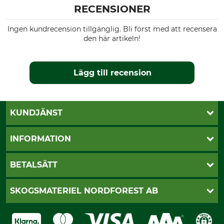
RECENSIONER
Vindtäthet
Färg
vindtät
Ingen kundrecension tillgänglig. Bli först med att recensera
grön
den här artikeln!
Klädstorlek
3XL
Lägg till recension
KUNDJÄNST
Öppettider
INFORMATION
Kundtjänst
Vanliga frågor
Butik Vansbro
BETALSÄTT
Kontakt
Nyhetsbrev
Cookie-inställningar
Katalogbeställning
Klarna
SKOGSMATERIEL NORDFOREST AB
Sagverkskatalog
Faktura
Köpvillkor - 2025-06-18
Swish
Om oss
Dataskydd