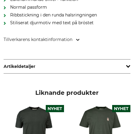
Normal passform
Ribbstickning i den runda halsringningen
Stiliserat djurmotiv med text på bröstet
Tillverkarens kontaktinformation
HART - EVIA GROUP, C/ Barrena 11, 20600 Eibar, Spain,
www.hart-outdoor.com
Artikeldetaljer
Märke
Produkttyp
Hart
T-shirt
Liknande produkter
Modellbeteckning
Yttertyg
Ground Wild
50% Bomull
NYHET
NYHET
50% Polyester
För
Passform
Herr
regular