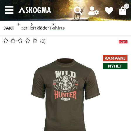
0
JAKT
Kläder
Herrkläder
T-shirts
0
KAMPANJ
NYHET