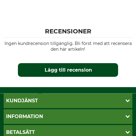
RECENSIONER
Ingen kundrecension tillgänglig. Bli först med att recensera
den här artikeln!
Lägg till recension
KUNDJÄNST
Öppettider
INFORMATION
Kundtjänst
Vanliga frågor
Butik Vansbro
BETALSÄTT