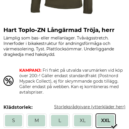
Hart Toplo-ZN Långärmad Tröja, herr
Lämplig som bas- eller mellanlager. Tvåvägsstretch.
Innerfoder i bikakestruktur för andningsförmåga och
värmeisolering. Tyst. Plattlocksömmar. Underliggande
dragkedja med hakskydd.
KAMPANJ:
Fri frakt på utvalda varumärken vid köp
över 200:-! Gäller endast standardfrakt (Postnord
Mypack Collect), ej för skrymmande gods tillägg.
Gäller endast på webben. Kan ej kombineras med
avtalspriser.
Storleksrådgivare (ytterkläder herr)
Klädstorlek:
S
M
L
XL
XXL