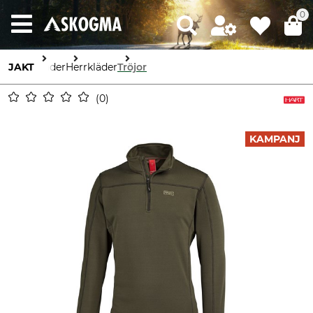
0
JAKT
Kläder
Herrkläder
Tröjor
0
KAMPANJ