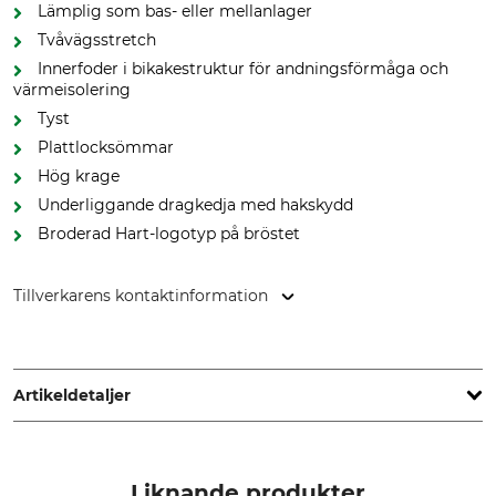
Lämplig som bas- eller mellanlager
Tvåvägsstretch
Innerfoder i bikakestruktur för andningsförmåga och
värmeisolering
Tyst
Plattlocksömmar
Hög krage
Underliggande dragkedja med hakskydd
Broderad Hart-logotyp på bröstet
Tillverkarens kontaktinformation
HART - EVIA GROUP, C/ Barrena 11, 20600 Eibar, Spain,
www.hart-outdoor.com
Artikeldetaljer
Märke
Produkttyp
Hart
Långärmad tröja
Liknande produkter