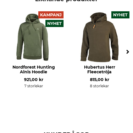
Modellbeteckning
Yttertyg
Toplo-ZN
100% Polyester
KAMPANJ
NYHET
NYHET
Tvätt
Blekning
30 °C kulörtvätt
Får inte blekas
Torkning
Strykning
Får inte torkas i torktumlare
Stryk inte
Professionell textilvård
För
Nordforest Hunting
Hubertus Herr
Torrengör inte
Herr
Alnis Hoodie
Fleecetröja
921,00 kr
815,00 kr
Färg
Klädstorlek
7 storlekar
8 storlekar
oliv
XXL