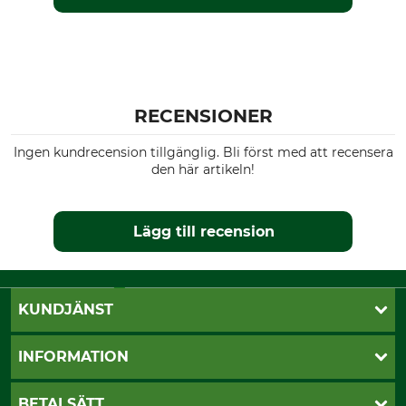
RECENSIONER
Ingen kundrecension tillgänglig. Bli först med att recensera
den här artikeln!
Lägg till recension
KUNDJÄNST
Öppettider
INFORMATION
Kundtjänst
Vanliga frågor
Butik Vansbro
BETALSÄTT