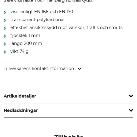
Safe visirfästen och Hellberg hörselskydd.
visir enligt EN 166 och EN 170
transparent polykarbonat
effektivt ansiktsskydd mot vätskor, träflis och smuts
tjocklek 1 mm
längd 200 mm
vikt 74 g
Tillverkarens kontaktinformation
Hultafors Group AB, J A Wettergrens gata 7, 421 30
Göteborg, Sweden, www.hultaforsgroup.com
Artikeldetaljer
Nedladdningar
Märke
Visirmaterial
Hellberg
Polykarbonat
Bruksanvisning | Manual_Hellberg_1_intl_06052022.pdf
Produkttyp
Tillverkning