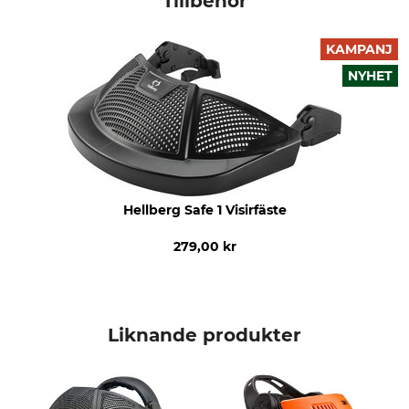
Tillbehör
Klarsiktsvisir
Made in Sweden
Försäkran om överensstämmelse | EU-DoC_Hellberg_94-803_de_en_fr_17042019.pdf
KAMPANJ
NYHET
Hellberg Safe 1 Visirfäste
279,00 kr
Liknande produkter