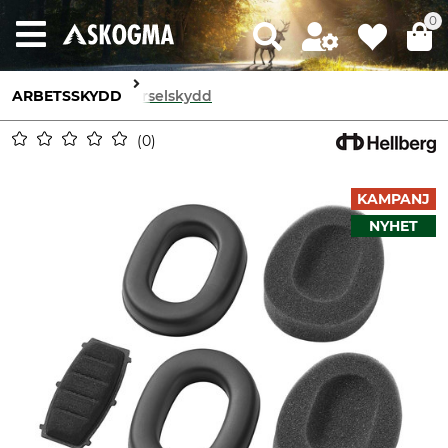
0
ARBETSSKYDD
Hörselskydd
0
KAMPANJ
NYHET