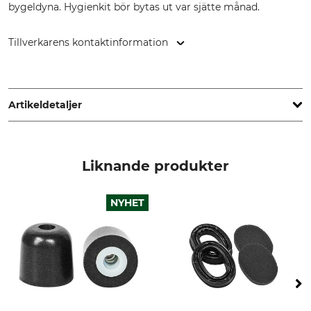
bygeldyna. Hygienkit bör bytas ut var sjätte månad.
Tillverkarens kontaktinformation
Hultafors Group AB, J A Wettergrens gata 7, 421 30
Göteborg, Sweden, www.hultaforsgroup.com
Artikeldetaljer
Märke
Produkttyp
Hellberg
Hygienkit
Liknande produkter
Tillverkning
Made in Sweden
NYHET