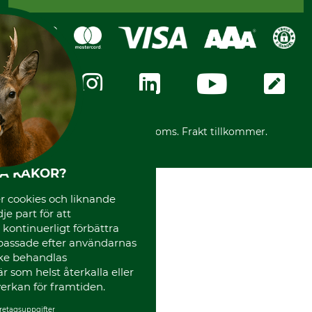
Sagverkskatalog
Faktura
Köpvillkor - 2025-06-18
Swish
Om oss
Dataskydd
GRUBE-Gruppen
Integritetspolicy
Företagsuppgifter
Ångerrätt
Karriär
Ångerrätt för din beställning
Vår personal
Reklamationer
Varumärken
Frakter
Mässor
*Alla priser inklusive moms. Frakt tillkommer.
Instagram TOS
Media
HA KAKOR?
Code of Conduct
 cookies och liknande
je part för att
, kontinuerligt förbättra
passade efter användarnas
cke behandlas
 som helst återkalla eller
erkan för framtiden.
retagsuppgifter