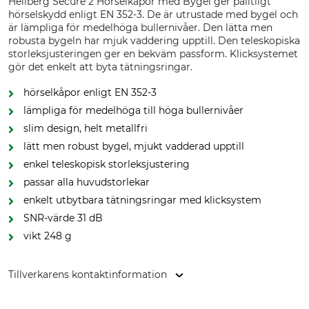
Hellberg Secure 2 Hörselkåpor med Bygel ger pålitligt
hörselskydd enligt EN 352-3. De är utrustade med bygel och
är lämpliga för medelhöga bullernivåer. Den lätta men
robusta bygeln har mjuk vaddering upptill. Den teleskopiska
storleksjusteringen ger en bekväm passform. Klicksystemet
gör det enkelt att byta tätningsringar.
hörselkåpor enligt EN 352-3
lämpliga för medelhöga till höga bullernivåer
slim design, helt metallfri
lätt men robust bygel, mjukt vadderad upptill
enkel teleskopisk storleksjustering
passar alla huvudstorlekar
enkelt utbytbara tätningsringar med klicksystem
SNR-värde 31 dB
vikt 248 g
Tillverkarens kontaktinformation
Hultafors Group AB, J A Wettergrens gata 7, 421 30