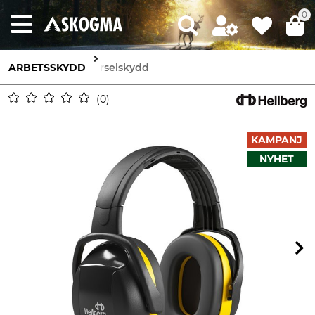
0
ARBETSSKYDD
Hörselskydd
0
KAMPANJ
NYHET