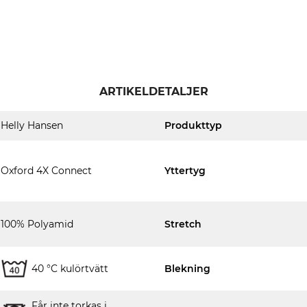
ARTIKELDETALJER
Helly Hansen
Produkttyp
Oxford 4X Connect
Yttertyg
100% Polyamid
Stretch
40 °C kulörtvätt
Blekning
Får inte torkas i