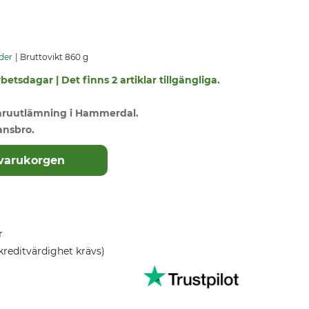
der
Bruttovikt 860 g
betsdagar | Det finns 2 artiklar tillgängliga.
varuutlämning i Hammerdal.
ansbro.
 varukorgen
r
kreditvärdighet krävs)