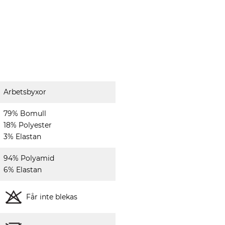
Arbetsbyxor
79% Bomull
18% Polyester
3% Elastan
94% Polyamid
6% Elastan
Får inte blekas