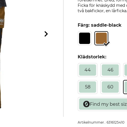
rörelsefrihet. Bred, for
Ficka för knäskydd med d
två bakfickor, en lårficka.
Färg: saddle-black
Klädstorlek:
44
46
58
60
Artikelnummer.:
6316125410