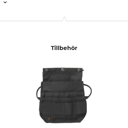
n
anstr. 73/ Haus 10, 81541 München, Germany, www.hellyhanse
Tillbehör