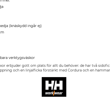
frihet
ja
edja (knäskydd ingår ej)
 cm
bara verktygsväskor
r erbjuder gott om plats för allt du behöver: de har två sidofic
ppning och en linjalficka förstärkt med Cordura och en hammar