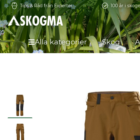
Tips & Råd från Experter
100 år i skog
Alla kategorier
Skog
A