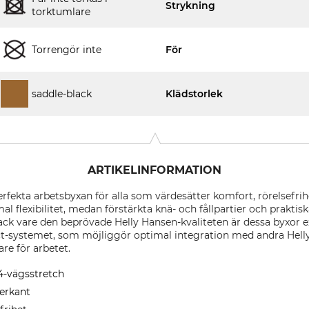
Strykning
torktumlare
Torrengör inte
För
saddle-black
Klädstorlek
ARTIKELINFORMATION
fekta arbetsbyxan för alla som värdesätter komfort, rörelsefrihe
l flexibilitet, medan förstärkta knä- och fållpartier och praktis
ack vare den beprövade Helly Hansen-kvaliteten är dessa byxor e
t-systemet, som möjliggör optimal integration med andra Hell
are för arbetet.
 4-vägsstretch
derkant