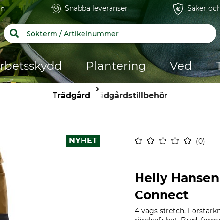
Snabba leveranser
Säker och
en
rbetsskydd
Plantering
Ved
Trädgård
Trädgårdstillbehör
NYHET
0
Helly Hansen
Connect
4-vägs stretch. Förstärkn