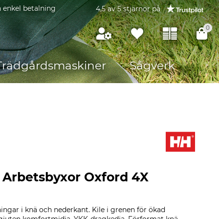
 enkel betalning
4,5 av 5 stjärnor på
0
Trädgårdsmaskiner
Sågverk
 Arbetsbyxor Oxford 4X
ingar i knä och nederkant. Kile i grenen för ökad