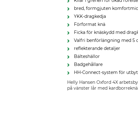
Kilar i grenen för ökad rörelse
bred, formgjuten komfortmid
YKK-dragkedja
Förformat knä
Ficka för knäskydd med dragk
Valfri benförlängning med 5
reflekterande detaljer
Bälteshällor
Badgehållare
HH-Connect-system för utbyt
Helly Hansen Oxford 4X arbetsbyxo
på vänster lår med kardborreknä