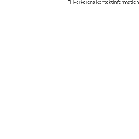
Tillverkarens kontaktinformatio
Helly Hansen Germany GmbH, Bal