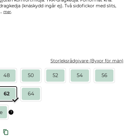
mgjuten komfortmidja. YKK-dragkedja. Förformat knä.
ragkedja (knäskydd ingår ej). Två sidofickor med slits,
..
.
mer
Storleksrådgivare (Byxor för män)
48
50
52
54
56
62
64