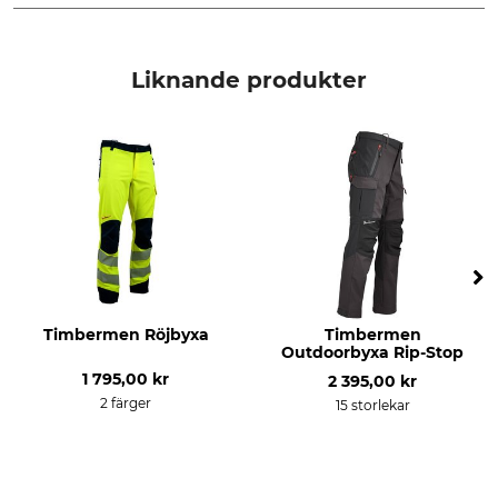
Märke
Produkttyp
Helly Hansen
Verktygsväska
Liknande produkter
Tvätt
Blekning
40 °C kulörtvätt
Får inte blekas
Torkning
Strykning
Får inte torkas i torktumlare
Stryk inte
Professionell textilvård
Vikt
Torrengör inte
170 g
Timbermen Röjbyxa
Timbermen
Outdoorbyxa Rip-Stop
1 795,00 kr
2 395,00 kr
2 färger
15 storlekar