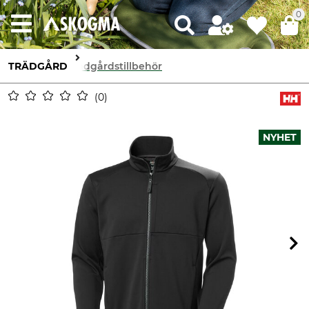
0
TRÄDGÅRD
Trädgårdstillbehör
0
NYHET