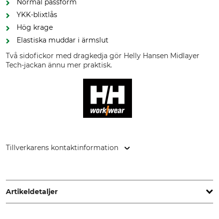
Normal passform
YKK-blixtlås
Hög krage
Elastiska muddar i ärmslut
Två sidofickor med dragkedja gör Helly Hansen Midlayer
Tech-jackan ännu mer praktisk.
Tillverkarens kontaktinformation
Helly Hansen Germany GmbH, Balanstr. 73/ Haus 10, 81541
München, Germany, www.hellyhansen.com
Artikeldetaljer
Märke
Produkttyp