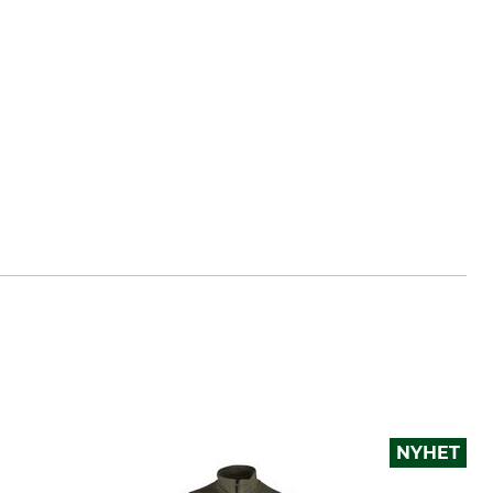
es-schuessler.de
NYHET