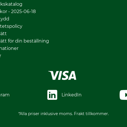
kskatalog
lkor - 2025-06-18
kydd
itetspolicy
ätt
ätt för din beställning
mationer
r
gram
LinkedIn
*Alla priser inklusive moms. Frakt tillkommer.