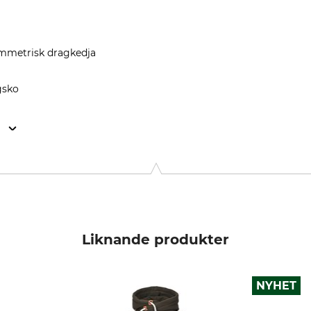
mmetrisk dragkedja
gsko
n
, Rudolf-Diesel-Str. 34-36, 28876 Oyten, Germany, www.overhu
Liknande produkter
NYHET