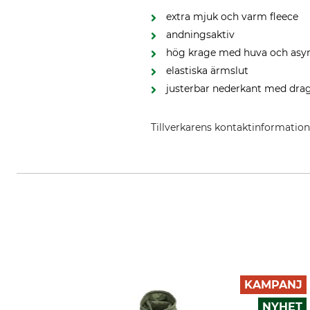
extra mjuk och varm fleece
andningsaktiv
hög krage med huva och asy
elastiska ärmslut
justerbar nederkant med dra
Tillverkarens kontaktinformatio
Overhues & Schüssler GmbH & Co.
KAMPANJ
NYHET