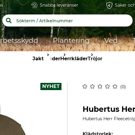
Snabba leveranser
Säker och
en
rbetsskydd
Plantering
Ved
Jakt
Kläder
Herrkläder
Tröjor
NYHET
0
Hubertus Her
Hubertus Herr Fleecetrö
Klädstorlek: