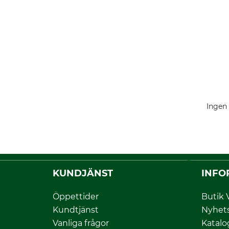
Ingen 
KUNDJÄNST
INFO
Öppettider
Butik 
Kundtjänst
Nyhet
Vanliga frågor
Katalo