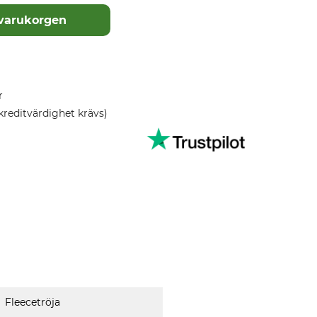
 varukorgen
r
kreditvärdighet krävs)
Fleecetröja