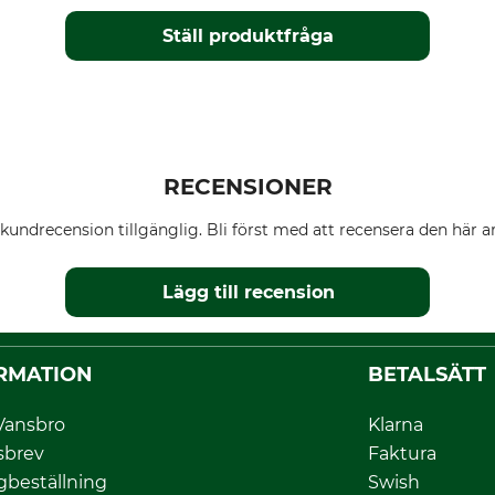
Ställ produktfråga
RECENSIONER
kundrecension tillgänglig. Bli först med att recensera den här ar
Lägg till recension
RMATION
BETALSÄTT
Vansbro
Klarna
sbrev
Faktura
gbeställning
Swish