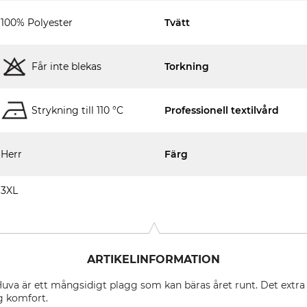
100% Polyester
Tvätt
Får inte blekas
Torkning
Strykning till 110 °C
Professionell textilvård
Herr
Färg
3XL
ARTIKELINFORMATION
va är ett mångsidigt plagg som kan bäras året runt. Det extra 
g komfort.