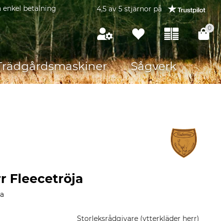
 enkel betalning
4,5 av 5 stjärnor på
0
Trädgårdsmaskiner
Sågverk
r Fleecetröja
ja
Storleksrådgivare (ytterkläder herr)