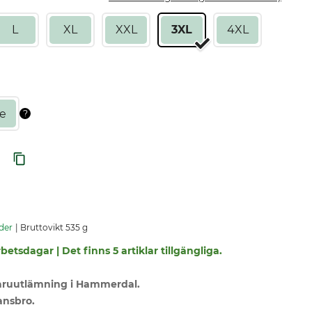
L
XL
XXL
3XL
4XL
der
Bruttovikt 535 g
betsdagar | Det finns 5 artiklar tillgängliga.
varuutlämning i Hammerdal.
ansbro.