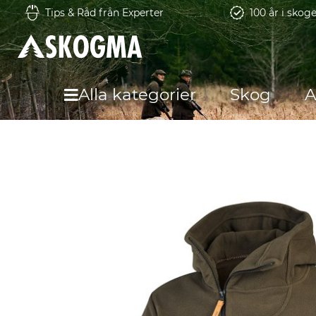
Tips & Råd från Experter
100 år i skog
Alla kategorier
Skog
A