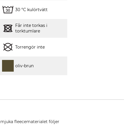
30 °C kulörtvätt
Får inte torkas i
torktumlare
Torrengör inte
oliv-brun
mjuka fleecematerialet följer