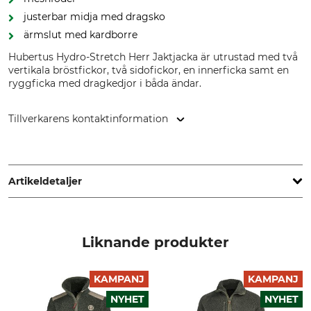
justerbar midja med dragsko
ärmslut med kardborre
Hubertus Hydro-Stretch Herr Jaktjacka är utrustad med två
vertikala bröstfickor, två sidofickor, en innerficka samt en
ryggficka med dragkedjor i båda ändar.
Tillverkarens kontaktinformation
Overhues & Schüssler GmbH & Co., Rudolf-Diesel-Str. 34-36,
28876 Oyten, Germany, www.overhues-schuessler.de
Artikeldetaljer
Märke
Produkttyp
Hubertus
Jaktjacka
Liknande produkter
Yttertyg
Foder
60% Bomull
100% Polyester
KAMPANJ
KAMPANJ
40% Polyester
NYHET
NYHET