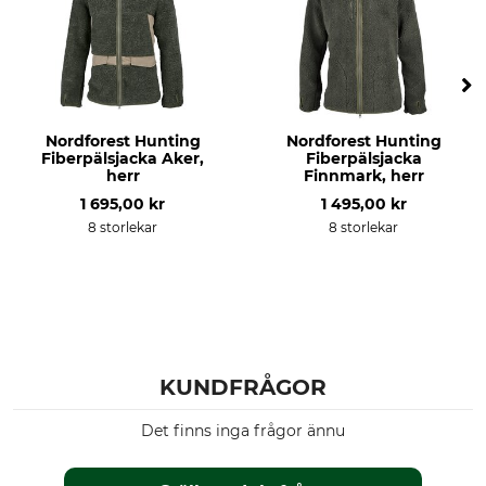
Stretch
Tvätt
90% Polyester
30 °C kulörtvätt
10% Elastan
Blekning
Torkning
Får inte blekas
Får inte torkas i torktumlare
Nordforest Hunting
Nordforest Hunting
Fiberpälsjacka Aker,
Fiberpälsjacka
Strykning
Professionell textilvård
herr
Finnmark, herr
Strykning till 110 °C
Torrengör inte
1 695,00 kr
1 495,00 kr
8 storlekar
8 storlekar
Orsak
Andningsaktivitet
Smygjakt
hög
Bergsjakt
Vakjakt
Arbeten i reviret
Egenskaper
För
KUNDFRÅGOR
lågt ljud
Herr
Det finns inga frågor ännu
Årstid
Huva
Sommar
Ja