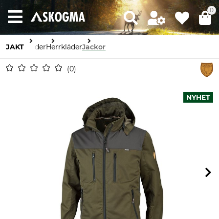
0
JAKT
Kläder
Herrkläder
Jackor
0
NYHET