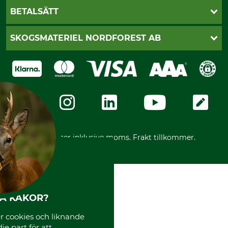
Vanliga frågor
Butik Vansbro
BETALSÄTT
Kontakt
Nyhetsbrev
Cookie-inställningar
Katalogbeställning
Klarna
SKOGSMATERIEL NORDFOREST AB
Sagverkskatalog
Faktura
Köpvillkor - 2025-06-18
Swish
Om oss
Dataskydd
GRUBE-Gruppen
Integritetspolicy
Företagsuppgifter
Ångerrätt
Karriär
Ångerrätt för din beställning
Vår personal
Reklamationer
Varumärken
Frakter
Mässor
*Alla priser inklusive moms. Frakt tillkommer.
Instagram TOS
Media
Code of Conduct
HA KAKOR?
 cookies och liknande
je part för att