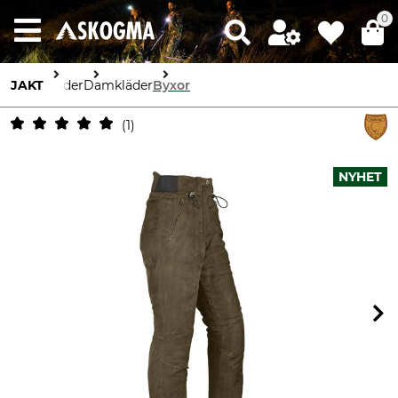
0
JAKT
Kläder
Damkläder
Byxor
1
NYHET