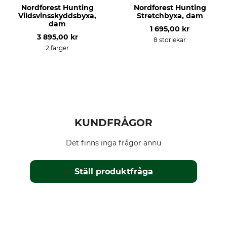
Nordforest Hunting
Nordforest Hunting
Torrengör inte
Drivjakt
Vildsvinsskyddsbyxa,
Stretchbyxa, dam
Vakjakt
dam
1 695,00 kr
Drevjakt
3 895,00 kr
8 storlekar
2 färger
Egenskaper
För
Bekvämt midjeband
Dam
matad
värmeisolerande
lågt ljud
Justerbart benslut
KUNDFRÅGOR
Årstid
Passform
Vinter
regular
Det finns inga frågor ännu
Höst
Ställ produktfråga
Tillverkning
Färg
Made in Europe
oliv
Klädstorlek