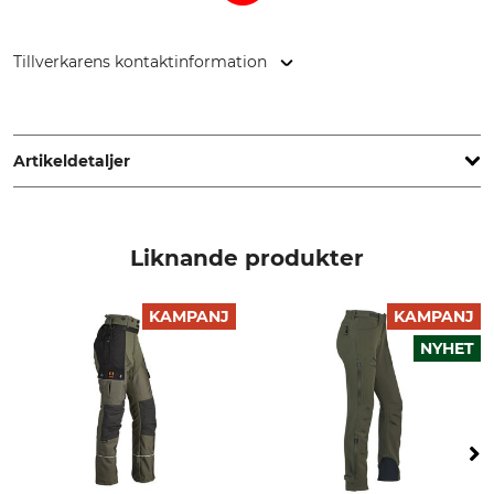
Tillverkarens kontaktinformation
Overhues & Schüssler GmbH & Co., Rudolf-Diesel-Str. 34-36,
28876 Oyten, Germany, www.overhues-schuessler.de
Artikeldetaljer
Märke
Produkttyp
Hubertus
Jaktbyxa
Liknande produkter
Yttertyg
Foder
100% Polyester
100% Polyester
KAMPANJ
KAMPANJ
NYHET
Tvätt
Blekning
30 °C kulörtvätt
Får inte blekas
Torkning
Strykning
Får inte torkas i torktumlare
Strykning till 110 °C
Professionell textilvård
Orsak