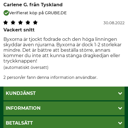
Carlene G.
från Tyskland
Verifierat köp på GRUBE.DE
30.08.2022
Vackert snitt
Byxorna är tjockt fodrade och den höga linningen
skyddar även njurarna. Byxorna är dock 1-2 storlekar
mindre. Det är bättre att beställa större, annars
kommer du inte att kunna stänga dragkedjan eller
tryckknappen!
(automatiskt översatt)
2 person/er fann denna information användbar.
KUNDJÄNST
Öppettider
INFORMATION
Kundtjänst
Vanliga frågor
Butik Vansbro
BETALSÄTT
Kontakt
Nyhetsbrev