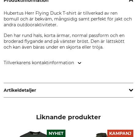
Produktinformation
Hubertus Herr Flying Duck T-shirt är tillverkad av ren
bomull och är bekväm, mångsidig samt perfekt för jakt och
andra outdooraktiviteter.
Den har rund hals, korta ärmar, normal passform och en
broderad flygande and på vänster bröst. Den är lättskött
och kan även bäras under en skjorta eller tröja.
Tillverkarens kontaktinformation
Overhues & Schüssler GmbH & Co., Rudolf-Diesel-Str. 34-36,
28876 Oyten, Germany, www.overhues-schuessler.de
Artikeldetaljer
Märke
Produkttyp
Hubertus
T-shirt
Liknande produkter
Yttertyg
Tvätt
100% Bomull
40 °C kulörtvätt
NYHET
KAMPANJ