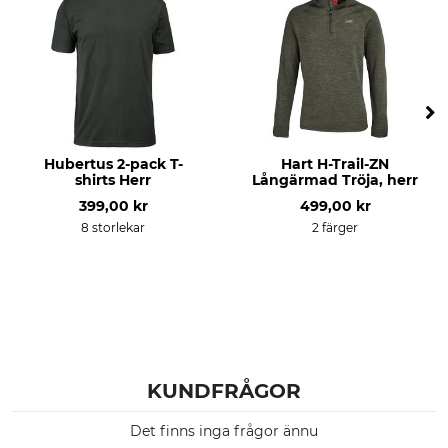
Blekning
Torkning
Får inte blekas
Får inte torkas i torktumlare
Strykning
Professionell textilvård
Strykning till 150 °C
Torrengör inte
För
Tillverkning
Hubertus 2-pack T-
Hart H-Trail-ZN
Herr
Made in Europe
shirts Herr
Långärmad Tröja, herr
399,00 kr
499,00 kr
Färg
Klädstorlek
8 storlekar
2 färger
oliv
L
KUNDFRÅGOR
Det finns inga frågor ännu