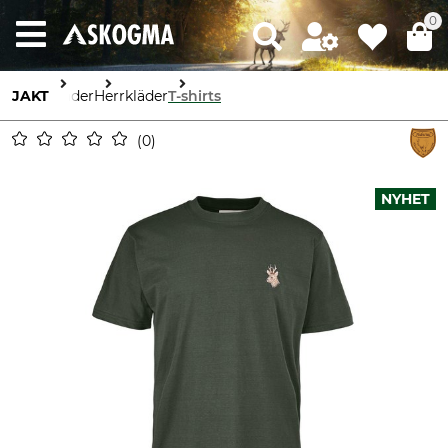
0
JAKT
Kläder
Herrkläder
T-shirts
0
NYHET