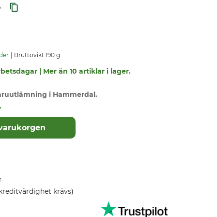
6
der
Bruttovikt 190 g
betsdagar | Mer än 10 artiklar i lager.
varuutlämning i Hammerdal.
.
 varukorgen
r
kreditvärdighet krävs)