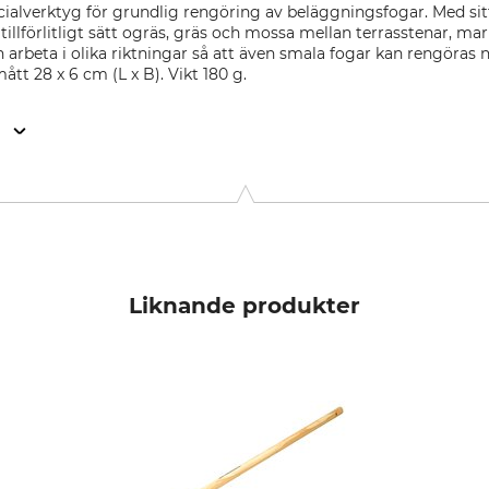
ecialverktyg för grundlig rengöring av beläggningsfogar. Med sit
 tillförlitligt sätt ogräs, gräs och mossa mellan terrasstenar, mar
 arbeta i olika riktningar så att även smala fogar kan rengöras
tt 28 x 6 cm (L x B). Vikt 180 g.
n
KG, Goethestr. 27, 58313 Herdecke, Germany, www.idealspate
Liknande produkter