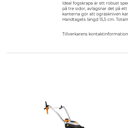
Ideal fogskrapa är ett robust sp
på tre sidor, avlägsnar det på ett
kanterna gör att ogräskniven kan
Handtagets längd 15,5 cm. Totalmå
Tillverkarens kontaktinformatio
IDEALSPATEN-BREDT GmbH & Co. 