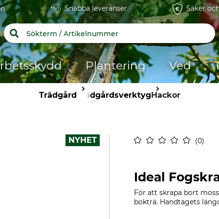
Snabba leveranser
Säker och
en
rbetsskydd
Plantering
Ved
Trädgård
Trädgårdsverktyg
Hackor
NYHET
0
Ideal Fogskr
För att skrapa bort moss
bokträ. Handtagets längd 