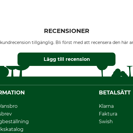
RECENSIONER
kundrecension tillgänglig. Bli först med att recensera den här ar
Lägg till recension
RMATION
BETALSÄTT
Vansbro
Klarna
sbrev
Faktura
gbeställning
Swish
kskatalog