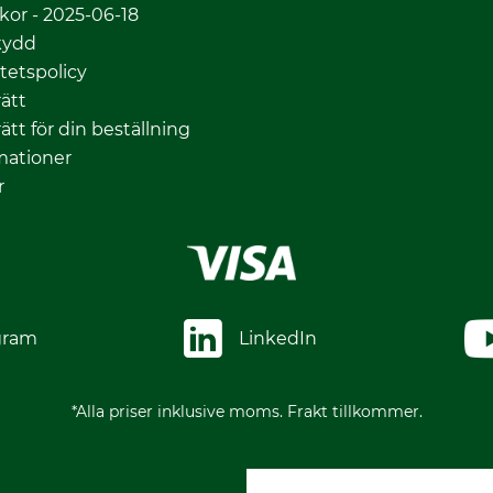
lkor - 2025-06-18
kydd
itetspolicy
ätt
ätt för din beställning
mationer
r
gram
LinkedIn
*Alla priser inklusive moms. Frakt tillkommer.