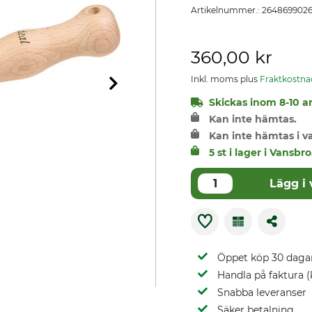
Artikelnummer.:
264869902
360,00 kr
Inkl. moms plus
Fraktkostna
Skickas inom 8-10 ar
Kan inte hämtas.
Kan inte hämtas i 
5 st i lager i Vansbro
Lägg i
Öppet köp 30 daga
Handla på faktura (
Snabba leveranser
Säker betalning