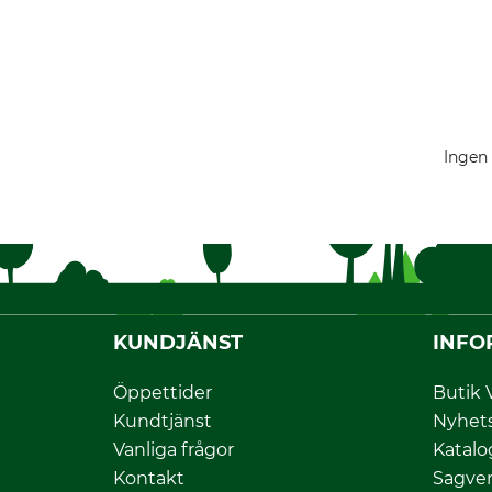
Ingen 
KUNDJÄNST
INFO
Öppettider
Butik 
Kundtjänst
Nyhet
Vanliga frågor
Katalo
Kontakt
Sagver