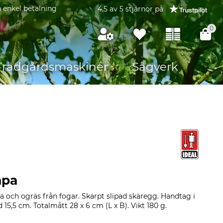
 enkel betalning
4,5 av 5 stjärnor på
0
Trädgårdsmaskiner
Sågverk
apa
a och ogräs från fogar. Skarpt slipad skäregg. Handtag i
15,5 cm. Totalmått 28 x 6 cm (L x B). Vikt 180 g.