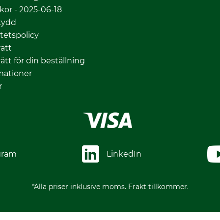
lkor - 2025-06-18
kydd
itetspolicy
ätt
ätt för din beställning
mationer
r
gram
LinkedIn
*Alla priser inklusive moms. Frakt tillkommer.