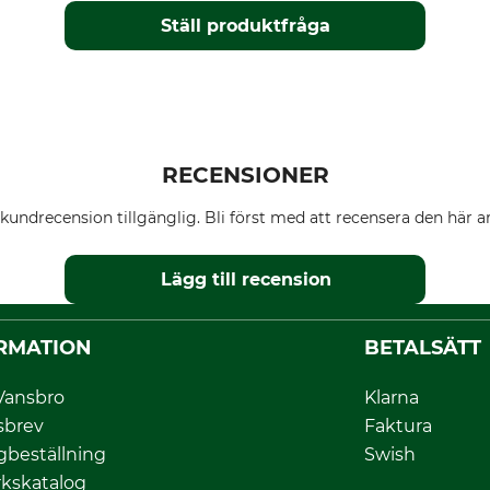
Ställ produktfråga
RECENSIONER
kundrecension tillgänglig. Bli först med att recensera den här ar
Lägg till recension
RMATION
BETALSÄTT
Vansbro
Klarna
sbrev
Faktura
gbeställning
Swish
kskatalog