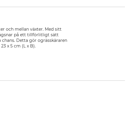
er och mellan växter. Med sitt
ar på ett tillförlitligt sätt
en chans. Detta gör ogrässkäraren
23 x 5 cm (L x B).
n.com