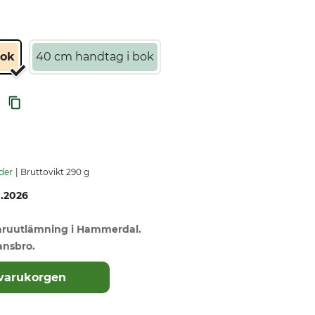
bok
40 cm handtag i bok
der
Bruttovikt 290 g
0.2026
varuutlämning i Hammerdal.
ansbro.
 varukorgen