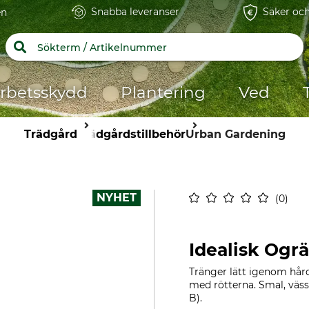
Snabba leveranser
Säker och
en
rbetsskydd
Plantering
Ved
Trädgård
Trädgårdstillbehör
Urban Gardening
NYHET
0
Idealisk Ogr
Tränger lätt igenom hård
med rötterna. Smal, väss
B).