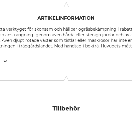
ARTIKELINFORMATION
kta verktyget för skonsam och hållbar ogräsbekämpning i rabatt
n ansträngning igenom även hårda eller steniga jordar och avlägsn
Även djupt rotade växter som tistlar eller maskrosor har inte 
stningen i trädgårdslandet. Med handtag i bokträ. Huvudets mått 
n
KG, Goethestr. 27, 58313 Herdecke, Germany, www.idealspate
Tillbehör