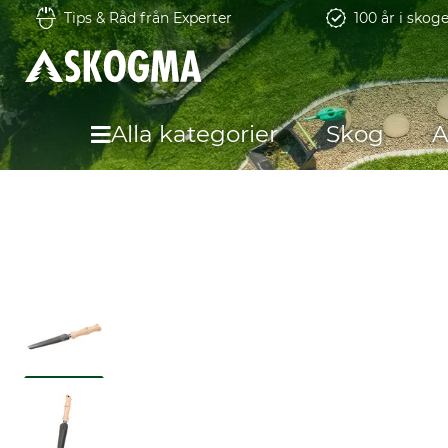
Tips & Råd från Experter
100 år i skog
Alla kategorier
Skog
A