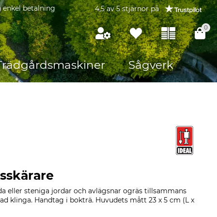
 enkel betalning
4,5 av 5 stjärnor på
0
Trädgårdsmaskiner
Sågverk
ässkärare
a eller steniga jordar och avlägsnar ogräs tillsammans
ad klinga. Handtag i bokträ. Huvudets mått 23 x 5 cm (L x