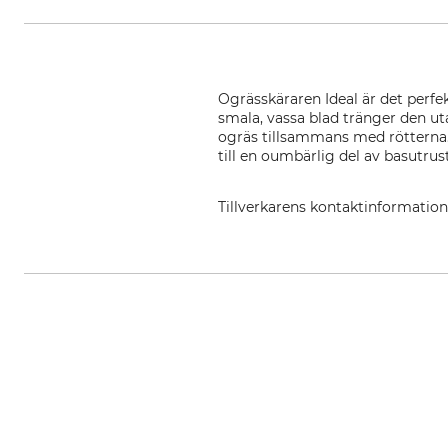
Ogrässkäraren Ideal är det perfe
smala, vassa blad tränger den uta
ogräs tillsammans med rötterna. 
till en oumbärlig del av basutru
Tillverkarens kontaktinformatio
IDEALSPATEN-BREDT GmbH & Co. 