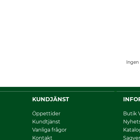
Ingen 
KUNDJÄNST
INFO
Öppettider
Butik 
Kundtjänst
Nyhet
Vanliga frågor
Katalo
Kontakt
Sagver