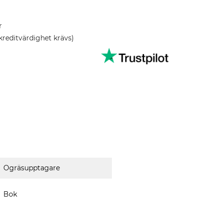
r
kreditvärdighet krävs)
Ogräsupptagare
Bok