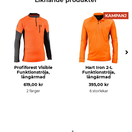
Liknande produkter
EN ISO 20471
Produkttyp
Yttertyg
KAMPANJ
Funktionströja
64% Polyester
36% Lyocell
Tvätt
Blekning
60 °C kulörtvätt
Får inte blekas
Torkning
Strykning
Skonsam torkning till 60 °C
Strykning till 110 °C
Profiforest Visible
Hart Iron 2-L
Funktionströja,
Funktionströja,
Professionell textilvård
Andningsaktivitet
långärmad
långärmad
Torrengör inte
hög
619,00 kr
395,00 kr
2 färger
6 storlekar
För
Miljö
Herr
Tillverkad i Europa
Oeko-Tex
Återvunnet material
Tillverkning
Färg