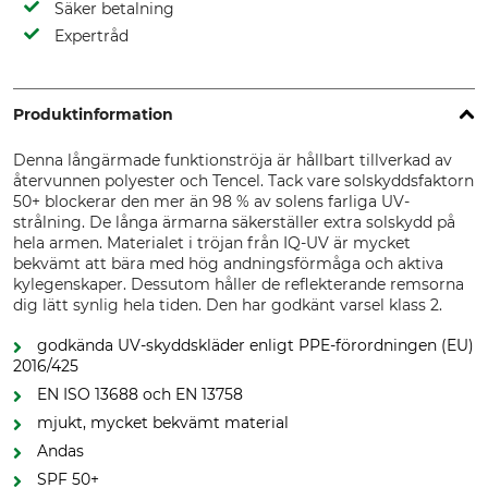
Säker betalning
Expertråd
Produktinformation
Denna långärmade funktionströja är hållbart tillverkad av
återvunnen polyester och Tencel. Tack vare solskyddsfaktorn
50+ blockerar den mer än 98 % av solens farliga UV-
strålning. De långa ärmarna säkerställer extra solskydd på
hela armen. Materialet i tröjan från IQ-UV är mycket
bekvämt att bära med hög andningsförmåga och aktiva
kylegenskaper. Dessutom håller de reflekterande remsorna
dig lätt synlig hela tiden. Den har godkänt varsel klass 2.
godkända UV-skyddskläder enligt PPE-förordningen (EU)
2016/425
EN ISO 13688 och EN 13758
mjukt, mycket bekvämt material
Andas
SPF 50+