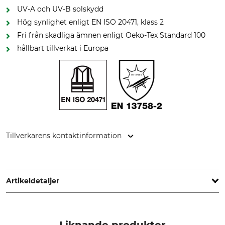
UV-A och UV-B solskydd
Hög synlighet enligt EN ISO 20471, klass 2
Fri från skadliga ämnen enligt Oeko-Tex Standard 100
hållbart tillverkat i Europa
Tillverkarens kontaktinformation
iQ-Company AG, Am Klingenweg 12, 65396 Walluf,
Germany, www.iq-uv.com
Artikeldetaljer
Standard
Märke
EN 13758
IQ-UV