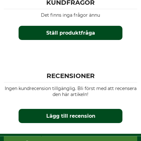
Made in Poland
orange
KUNDFRÅGOR
Klädstorlek
Det finns inga frågor ännu
3XL
Ställ produktfråga
RECENSIONER
Ingen kundrecension tillgänglig. Bli först med att recensera
den här artikeln!
Lägg till recension