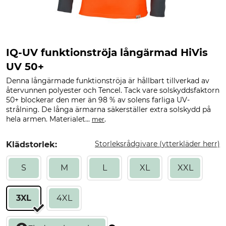
IQ-UV funktionströja långärmad HiVis
UV 50+
Denna långärmade funktionströja är hållbart tillverkad av
återvunnen polyester och Tencel. Tack vare solskyddsfaktorn
50+ blockerar den mer än 98 % av solens farliga UV-
strålning. De långa ärmarna säkerställer extra solskydd på
hela armen. Materialet...
.
mer
Storleksrådgivare (ytterkläder herr)
Klädstorlek:
S
M
L
XL
XXL
3XL
4XL