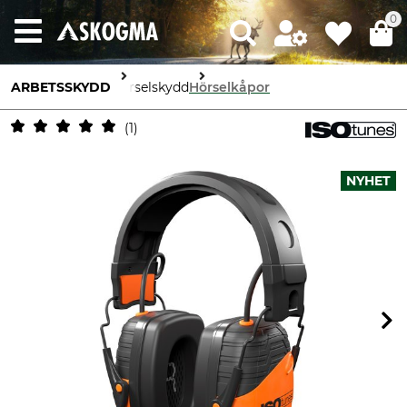
0
ARBETSSKYDD
Hörselskydd
Hörselkåpor
1
NYHET