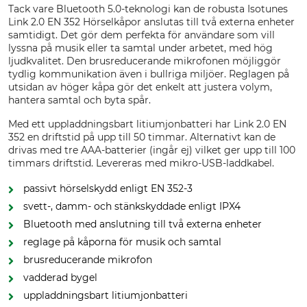
Tack vare Bluetooth 5.0-teknologi kan de robusta Isotunes
Link 2.0 EN 352 Hörselkåpor anslutas till två externa enheter
samtidigt. Det gör dem perfekta för användare som vill
lyssna på musik eller ta samtal under arbetet, med hög
ljudkvalitet. Den brusreducerande mikrofonen möjliggör
tydlig kommunikation även i bullriga miljöer. Reglagen på
utsidan av höger kåpa gör det enkelt att justera volym,
hantera samtal och byta spår.
Med ett uppladdningsbart litiumjonbatteri har Link 2.0 EN
352 en driftstid på upp till 50 timmar. Alternativt kan de
drivas med tre AAA-batterier (ingår ej) vilket ger upp till 100
timmars driftstid. Levereras med mikro-USB-laddkabel.
passivt hörselskydd enligt EN 352-3
svett-, damm- och stänkskyddade enligt IPX4
Bluetooth med anslutning till två externa enheter
reglage på kåporna för musik och samtal
brusreducerande mikrofon
vadderad bygel
uppladdningsbart litiumjonbatteri