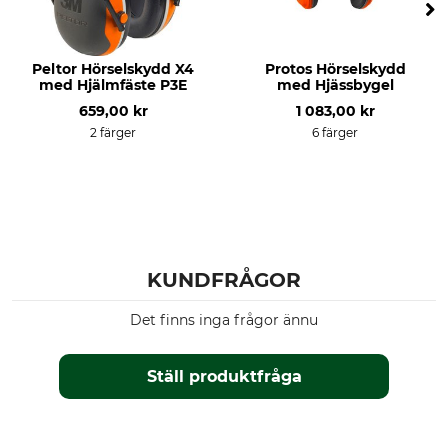
Peltor Hörselskydd X4
Protos Hörselskydd
med Hjälmfäste P3E
med Hjässbygel
659,00 kr
1 083,00 kr
2 färger
6 färger
KUNDFRÅGOR
Det finns inga frågor ännu
Ställ produktfråga