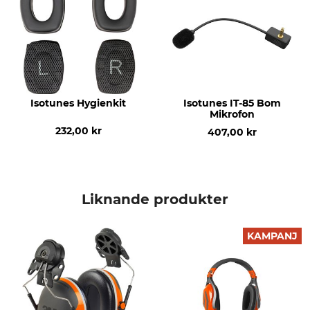
Produkttyp
SNR-värde
Hörselskydd
30 dB
Batterityp
Standard
Li-Ion-batteri
EN 352-3
Färg
Batteriantal
Isotunes Hygienkit
Isotunes IT-85 Bom
Mikrofon
safety orange
1
232,00 kr
407,00 kr
Liknande produkter
KAMPANJ