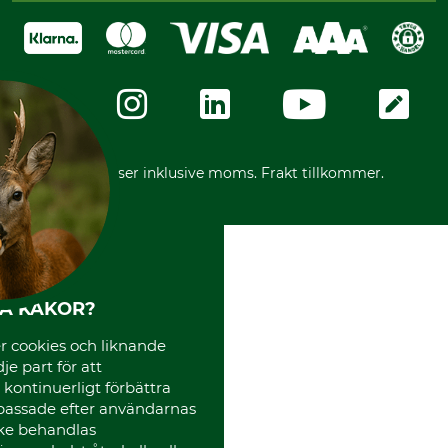
Köpvillkor - 2025-06-18
Swish
Om oss
Dataskydd
GRUBE-Gruppen
Integritetspolicy
Företagsuppgifter
Ångerrätt
Karriär
Ångerrätt för din beställning
Vår personal
Reklamationer
Varumärken
Frakter
Mässor
*Alla priser inklusive moms. Frakt tillkommer.
Instagram TOS
Media
Code of Conduct
HA KAKOR?
 cookies och liknande
je part för att
, kontinuerligt förbättra
passade efter användarnas
cke behandlas