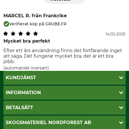
MARCEL R.
från Frankrike
Verifierat köp på GRUBE.FR
14.02.2025
Mycket bra perfekt
Efter ett års användning finns det fortfarande inget
att säga. Det fungerar mycket bra, det är ett bra
jobb.
(automatiskt översatt)
KUNDJÄNST
Öppettider
INFORMATION
Kundtjänst
Vanliga frågor
Butik Vansbro
BETALSÄTT
Kontakt
Nyhetsbrev
Cookie-inställningar
Katalogbeställning
Klarna
SKOGSMATERIEL NORDFOREST AB
Sagverkskatalog
Faktura