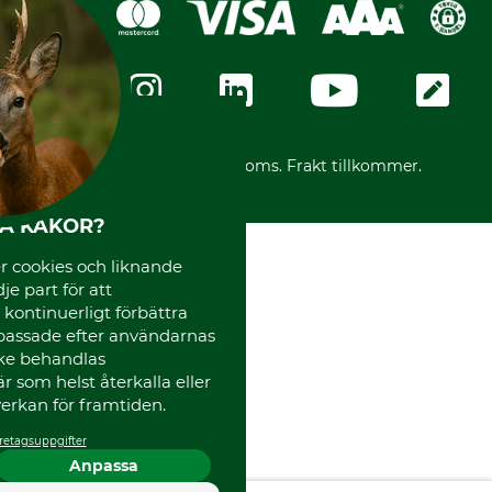
Dataskydd
GRUBE-Gruppen
Integritetspolicy
Företagsuppgifter
Ångerrätt
Karriär
Ångerrätt för din beställning
Vår personal
Reklamationer
Varumärken
Frakter
Mässor
*Alla priser inklusive moms. Frakt tillkommer.
Instagram TOS
Media
HA KAKOR?
Code of Conduct
 cookies och liknande
je part för att
, kontinuerligt förbättra
passade efter användarnas
cke behandlas
 som helst återkalla eller
erkan för framtiden.
retagsuppgifter
Anpassa