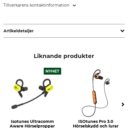
Tillverkarens kontaktinformation
Grube KG, Hützeler Damm 38, 29646 Bispingen, Germany,
www.grube.de
Artikeldetaljer
Märke
Produkttyp
Isotunes Sport
Säkerhetssladd
Liknande produkter
NYHET
Isotunes Ultracomm
ISOtunes Pro 3.0
Aware Hörselproppar
Hörselskydd och lurar