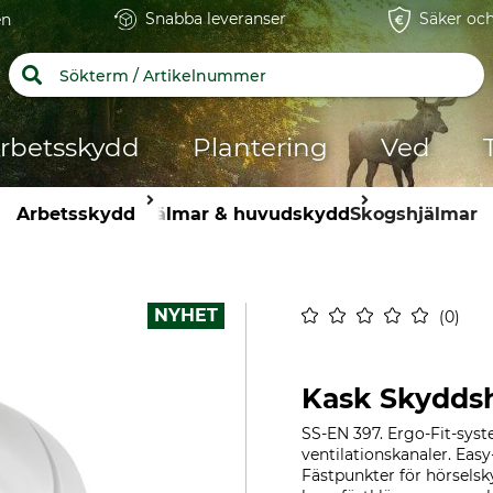
Snabba leveranser
Säker och
en
rbetsskydd
Plantering
Ved
Arbetsskydd
Hjälmar & huvudskydd
Skogshjälmar
NYHET
0
Kask Skyddsh
SS-EN 397. Ergo-Fit-sys
ventilationskanaler. Easy
Fästpunkter för hörselsk