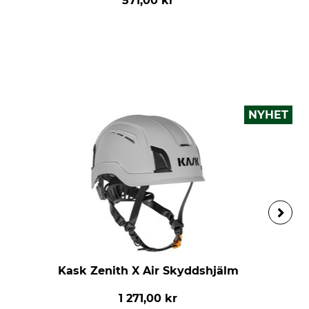
571,00 kr
NYHET
Kask Zenith X Air Skyddshjälm
1 271,00 kr