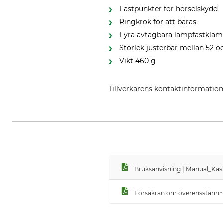
Fästpunkter för hörselskydd
Ringkrok för att bäras
Fyra avtagbara lampfästklä
Storlek justerbar mellan 52 
Vikt 460 g
Tillverkarens kontaktinformatio
KASK S.p.a, Via Firenze 5, 24060
Bruksanvisning | Manual_Kas
Försäkran om överensstämmel