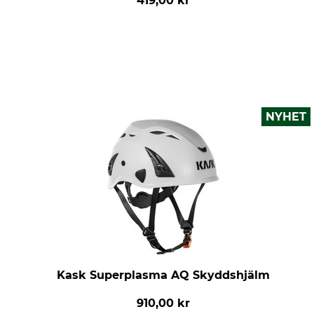
419,00 kr
NYHET
Kask Superplasma AQ Skyddshjälm
910,00 kr