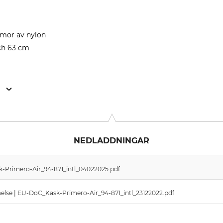
mmor av nylon
och 63 cm
n
 Chiuduno (BG), Italy, www.kask.com
NEDLADDNINGAR
k-Primero-Air_94-871_intl_04022025.pdf
se | EU-DoC_Kask-Primero-Air_94-871_intl_23122022.pdf