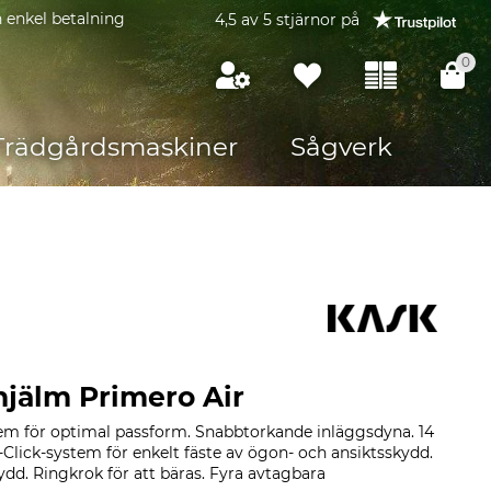
 enkel betalning
4,5 av 5 stjärnor på
0
Trädgårdsmaskiner
Sågverk
jälm Primero Air
tem för optimal passform. Snabbtorkande inläggsdyna. 14
-Click-system för enkelt fäste av ögon- och ansiktsskydd.
ydd. Ringkrok för att bäras. Fyra avtagbara