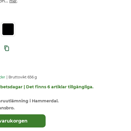
n....
.
mer
der
Bruttovikt 656 g
betsdagar | Det finns 6 artiklar tillgängliga.
varuutlämning i Hammerdal.
ansbro.
 varukorgen