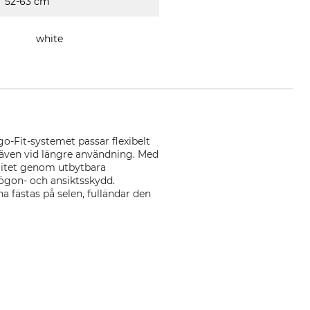
52-63 cm
white
-Fit-systemet passar flexibelt
 även vid längre användning. Med
ilitet genom utbytbara
 ögon- och ansiktsskydd.
 fästas på selen, fulländar den