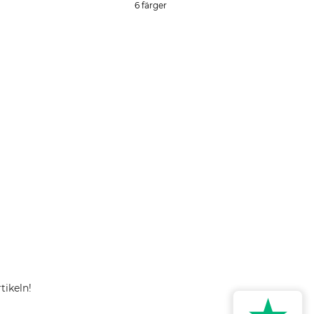
6 färger
tikeln!