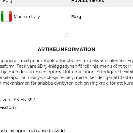
460 g
Huvudomkrets
Made in Italy
Färg
ARTIKELINFORMATION
ponerar med genomtänkta funktioner för bekväm säkerhet. Ergo
ssform. Tack vare 2Dry-inläggsdynan förblir hjälmen skönt torr
r hjälmen dessutom en optimal luftcirkulation. Ytterligare flexib
rselkåpor och Easy-Click-systemet, med vilket det går att fästa
In-mekanismen för snabba dynbyten och en ringkrok, för att kunna
aven i SS-EN 397
 passform
fäste av ögon- och ansiktsskydd