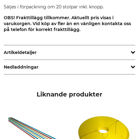
Säljes i förpackning om 20 stolpar inkl. knopp.
OBS! Frakttillägg tillkommer. Aktuellt pris visas i
varukorgen. Vid köp av fler än en vänligen kontakta oss
på telefon för korrekt frakttillägg.
Artikeldetaljer
Nedladdningar
Tillverkning
Färg
Made in Sweden
gul
Andra dokument | BA_se_124921_KEBA_gransmarkering.pdf
Liknande produkter
Storlek
0,5 m