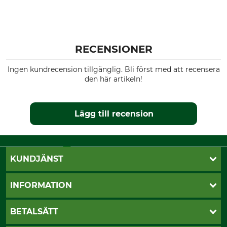
RECENSIONER
Ingen kundrecension tillgänglig. Bli först med att recensera
den här artikeln!
Lägg till recension
KUNDJÄNST
Öppettider
INFORMATION
Kundtjänst
Vanliga frågor
Butik Vansbro
BETALSÄTT
Kontakt
Nyhetsbrev