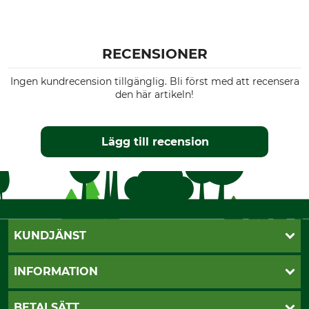
RECENSIONER
Ingen kundrecension tillgänglig. Bli först med att recensera
den här artikeln!
Lägg till recension
KUNDJÄNST
Öppettider
INFORMATION
Kundtjänst
Vanliga frågor
Butik Vansbro
BETALSÄTT