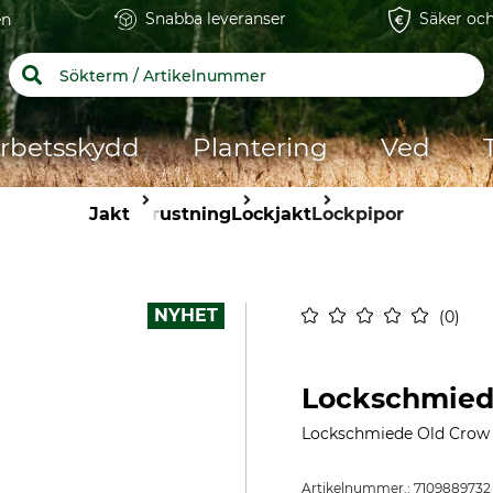
Snabba leveranser
Säker och
en
rbetsskydd
Plantering
Ved
Jakt
Utrustning
Lockjakt
Lockpipor
NYHET
0
Lockschmied
Lockschmiede Old Crow 
Artikelnummer.:
7109889732