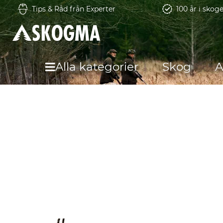
Tips & Råd från Experter
100 år i skog
Alla kategorier
Skog
A