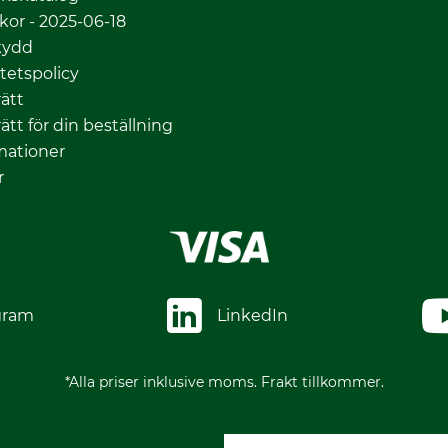
lkor - 2025-06-18
kydd
itetspolicy
ätt
ätt för din beställning
mationer
r
gram
LinkedIn
*Alla priser inklusive moms. Frakt tillkommer.