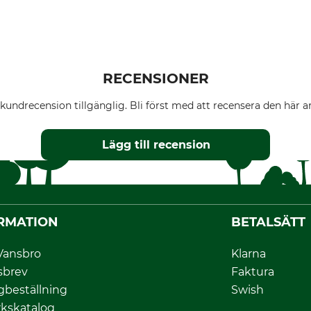
RECENSIONER
kundrecension tillgänglig. Bli först med att recensera den här ar
Lägg till recension
RMATION
BETALSÄTT
Vansbro
Klarna
sbrev
Faktura
gbeställning
Swish
kskatalog