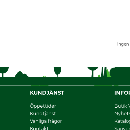
Ingen 
KUNDJÄNST
INFO
Öppettider
Butik 
Kundtjänst
Nyhet
Vanliga frågor
Katalo
Kontakt
Sagver