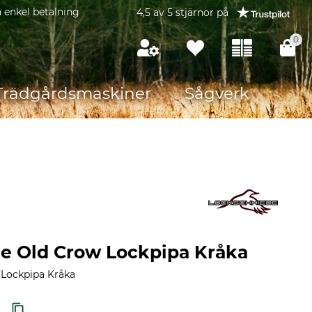
 enkel betalning
4,5 av 5 stjärnor på
0
Trädgårdsmaskiner
Sågverk
e Old Crow Lockpipa Kråka
Lockpipa Kråka