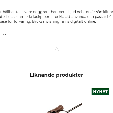
t hållbar tack vare noggrant hantverk. Ljud och ton är särskilt 
äte. Lockschmiede lockpipor är enkla att använda och passar båd
se för förvaring. Bruksanvisning finns digitalt online.
n
1465 Reinbek, Germany, www.lockschmiede.de
Liknande produkter
NYHET