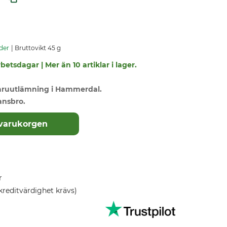
der
Bruttovikt 45 g
betsdagar | Mer än 10 artiklar i lager.
varuutlämning i Hammerdal.
ansbro.
 varukorgen
r
kreditvärdighet krävs)