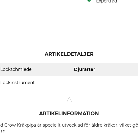
Expertråd
ARTIKELDETALJER
Lockschmiede
Djurarter
Lockinstrument
ARTIKELINFORMATION
row Kråkpipa är speciellt utvecklad för äldre kråkor, vilket gör 
rm.