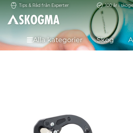
Tips & Råd från Experter
100 år i skog
Alla kategorier
Skog
A