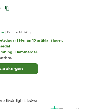
9
der
Bruttovikt 576 g
tsdagar | Mer än 10 artiklar i lager.
erdal
tlämning i Hammerdal.
ansbro.
 varukorgen
r
kreditvärdighet krävs)