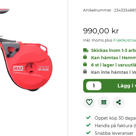
Artikelnummer.:
234333488
990,00 kr
Inkl. moms plus
Fraktkostna
Skickas inom 1-3 arbe
Kan hämtas i Hamm
6 st i lager i varuu
Kan inte hämtas i V
Lägg i
Öppet köp 30 daga
Handla på faktura (
Snabba leveranser