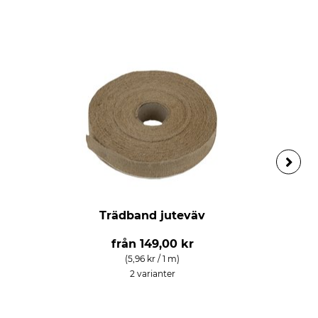
Trädband juteväv
från
149,00 kr
(5,96 kr / 1 m)
2 varianter