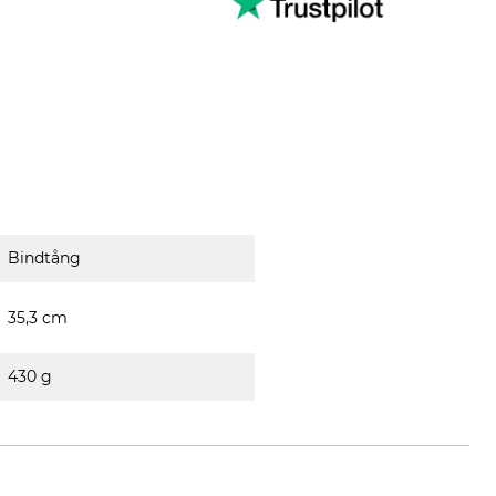
Bindtång
35,3 cm
430 g