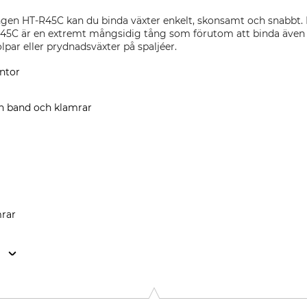
gen HT-R45C kan du binda växter enkelt, skonsamt och snabbt.
45C är en extremt mångsidig tång som förutom att binda även lä
par eller prydnadsväxter på spaljéer.
ntor
an band och klamrar
mrar
n
rstr. 6, 79346 Endingen, Germany, www.kme-agromax.de