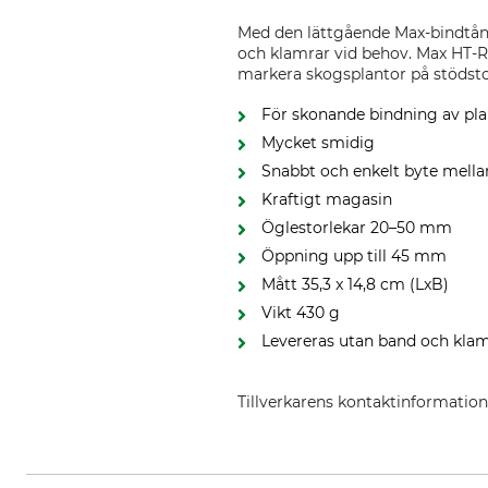
Med den lättgående Max-bindtån
och klamrar vid behov. Max HT-R
markera skogsplantor på stödstol
För skonande bindning av pla
Mycket smidig
Snabbt och enkelt byte mell
Kraftigt magasin
Öglestorlekar 20–50 mm
Öppning upp till 45 mm
Mått 35,3 x 14,8 cm (LxB)
Vikt 430 g
Levereras utan band och kla
Tillverkarens kontaktinformatio
KME-AGROMAX GmbH, Holderacke