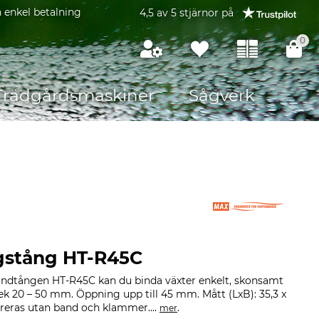
 enkel betalning
4,5 av 5 stjärnor på
0
Trädgårdsmaskiner
Sågverk
gstång HT-R45C
ndtången HT-R45C kan du binda växter enkelt, skonsamt
ek 20 – 50 mm. Öppning upp till 45 mm. Mått (LxB): 35,3 x
vereras utan band och klammer....
.
mer