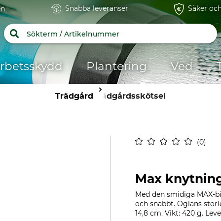
Snabba leveranser
Säker och
en
rbetsskydd
Plantering
Ved
Trädgård
Trädgårdsskötsel
0
Max knytnin
Med den smidiga MAX-bi
och snabbt. Öglans storl
14,8 cm. Vikt: 420 g. Le