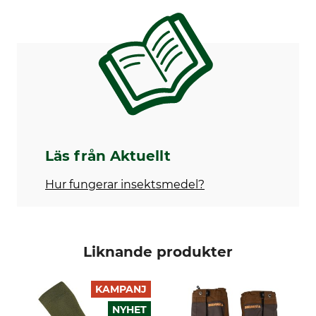
Märke
Produkttyp
Mosquito Magnet
Myggskrämmare
Tillverkning
Made in USA
Läs från Aktuellt
Hur fungerar insektsmedel?
Liknande produkter
KAMPANJ
NYHET