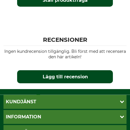
Ställ produktfråga
RECENSIONER
Ingen kundrecension tillgänglig. Bli först med att recensera
den här artikeln!
Lägg till recension
KUNDJÄNST
Öppettider
INFORMATION
Kundtjänst
Vanliga frågor
Butik Vansbro