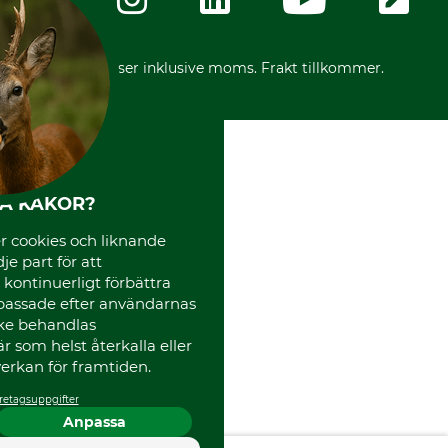
Ångerrätt för din beställning
Vår personal
Reklamationer
Varumärken
Frakter
Mässor
*Alla priser inklusive moms. Frakt tillkommer.
Instagram TOS
Media
Code of Conduct
HA KAKOR?
 cookies och liknande
je part för att
, kontinuerligt förbättra
passade efter användarnas
cke behandlas
 som helst återkalla eller
erkan för framtiden.
retagsuppgifter
Anpassa