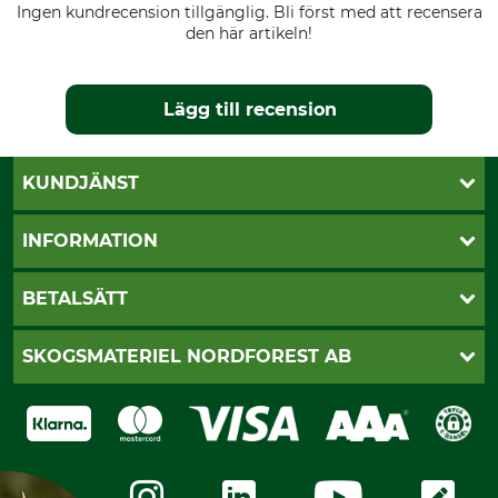
Ingen kundrecension tillgänglig. Bli först med att recensera
den här artikeln!
Lägg till recension
KUNDJÄNST
Öppettider
INFORMATION
Kundtjänst
Vanliga frågor
Butik Vansbro
BETALSÄTT
Kontakt
Nyhetsbrev
Cookie-inställningar
Katalogbeställning
Klarna
SKOGSMATERIEL NORDFOREST AB
Sagverkskatalog
Faktura
Köpvillkor - 2025-06-18
Swish
Om oss
Dataskydd
GRUBE-Gruppen
Integritetspolicy
Företagsuppgifter
Ångerrätt
Karriär