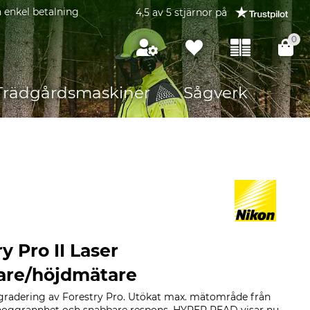
 enkel betalning
4,5 av 5 stjärnor på
0
Trädgårdsmaskiner
Sågverk
y Pro II Laser
are/höjdmätare
pgradering av Forestry Pro. Utökat max. mätområde från