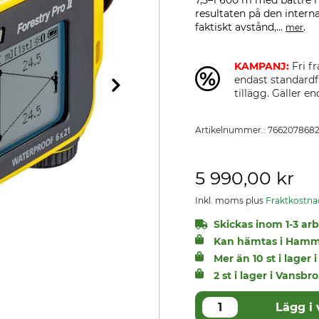
7,5–1 600 m med bättre
resultaten på den intern
faktiskt avstånd,...
.
mer
KAMPANJ:
Fri fr
endast standardf
tillägg. Gäller 
Artikelnummer.:
766207868
5 990,00 kr
Inkl. moms plus
Fraktkostna
Skickas inom 1-3 arbe
Kan hämtas i Hamm
Mer än 10 st i lage
2 st i lager i Vansbro
Lägg i