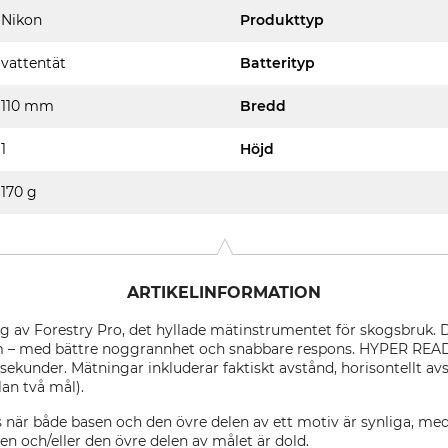
Nikon
Produkttyp
vattentät
Batterityp
110 mm
Bredd
1
Höjd
170 g
ARTIKELINFORMATION
ng av Forestry Pro, det hyllade mätinstrumentet för skogsbruk.
m – med bättre noggrannhet och snabbare respons. HYPER READ 
ekunder. Mätningar inkluderar faktiskt avstånd, horisontellt avst
lan två mål).
när både basen och den övre delen av ett motiv är synliga, m
 och/eller den övre delen av målet är dold.