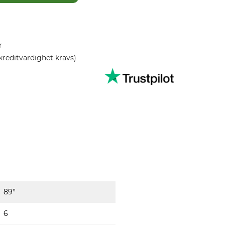
r
kreditvärdighet krävs)
89°
6