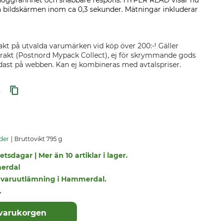
 noggrannhet och snabbare respons. HYPER READ visar nu
a bildskärmen inom ca 0,3 sekunder. Mätningar inkluderar
akt på utvalda varumärken vid köp över 200:-! Gäller
rakt (Postnord Mypack Collect), ej för skrymmande gods
endast på webben. Kan ej kombineras med avtalspriser.
2
der
Bruttovikt 795 g
tsdagar | Mer än 10 artiklar i lager.
erdal
r i varuutlämning i Hammerdal.
.
 varukorgen