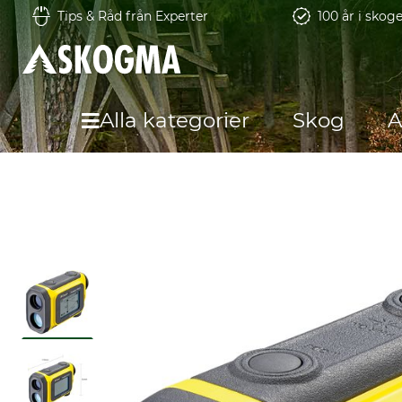
Tips & Råd från Experter
100 år i skog
Alla kategorier
Skog
A