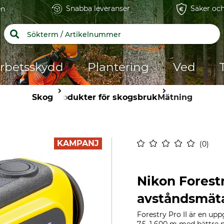
Snabba leveranser
Säker och
en
rbetsskydd
Plantering
Ved
Skog
Produkter för skogsbruk
Mätning
KAMPANJ
0
Nikon Forestr
avståndsmät
Forestry Pro II är en up