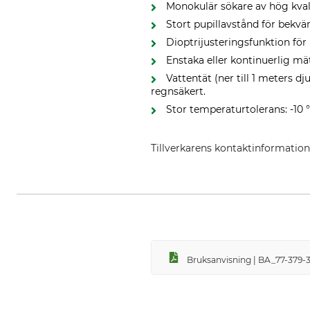
Monokulär sökare av hög kvalit
Stort pupillavstånd för bekv
Dioptrijusteringsfunktion fö
Enstaka eller kontinuerlig mät
Vattentät (ner till 1 meters d
regnsäkert.
Stor temperaturtolerans: -10 °
Tillverkarens kontaktinformatio
Nikon Europe BV, Stroombaan 14
Bruksanvisning | BA_77-379-