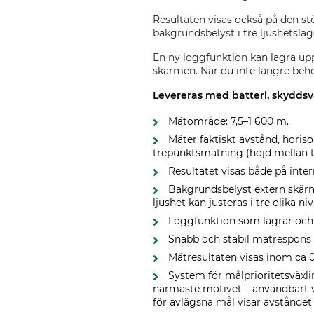
Resultaten visas också på den st
bakgrundsbelyst i tre ljushetsläg
En ny loggfunktion kan lagra up
skärmen. När du inte längre behö
Levereras med batteri, skydds
Mätområde: 7,5–1 600 m.
Mäter faktiskt avstånd, horiso
trepunktsmätning (höjd mellan t
Resultatet visas både på int
Bakgrundsbelyst extern skärm
ljushet kan justeras i tre olika niv
Loggfunktion som lagrar och v
Snabb och stabil mätrespon
Mätresultaten visas inom ca 
System för målprioritetsväxli
närmaste motivet – användbart v
för avlägsna mål visar avståndet