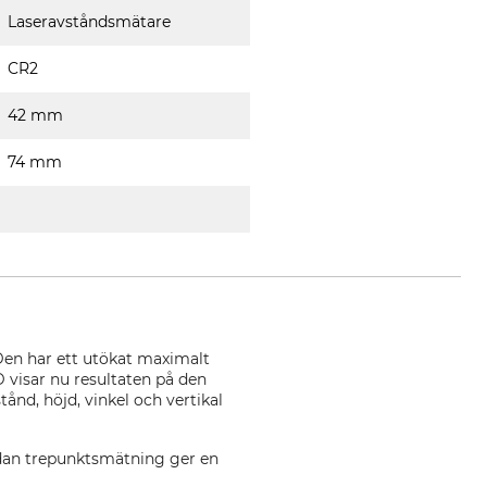
Laseravståndsmätare
CR2
42 mm
74 mm
 Den har ett utökat maximalt
visar nu resultaten på den
ånd, höjd, vinkel och vertikal
edan trepunktsmätning ger en