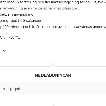
et med 6x förstoring och flerskiktsbeläggning för en ljus, tydlig
äm användning även för personer med glasögon.
r bekväm användning.
ning (upp till 8 sekunder).
jup i 10 minuter) och imfri, men inte avsedd att användas under v
C till +50 °C.
n
, 1181 VX Amstelveen, Netherlands, www.nikon.com
NEDLADDNINGAR
3_INTL_j20.pdf