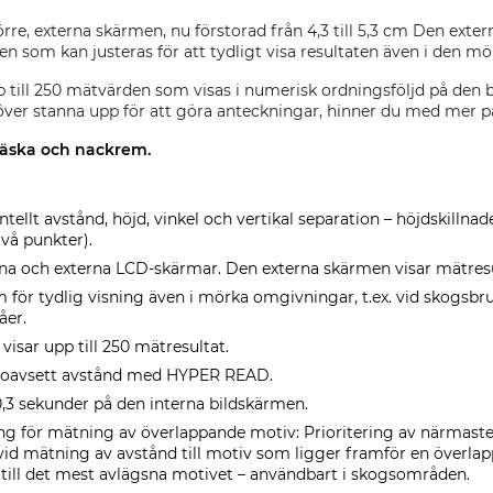
örre, externa skärmen, nu förstorad från 4,3 till 5,3 cm Den exte
en som kan justeras för att tydligt visa resultaten även i den mö
p till 250 mätvärden som visas i numerisk ordningsföljd på den
ver stanna upp för att göra anteckningar, hinner du med mer på
väska och nackrem.
ntellt avstånd, höjd, vinkel och vertikal separation – höjdskillna
vå punkter).
erna och externa LCD-skärmar. Den externa skärmen visar mätres
 för tydlig visning även i mörka omgivningar, t.ex. vid skogsb
åer.
isar upp till 250 mätresultat.
s oavsett avstånd med HYPER READ.
0,3 sekunder på den interna bildskärmen.
ng för mätning av överlappande motiv: Prioritering av närmaste 
id mätning av avstånd till motiv som ligger framför en överlap
 till det mest avlägsna motivet – användbart i skogsområden.