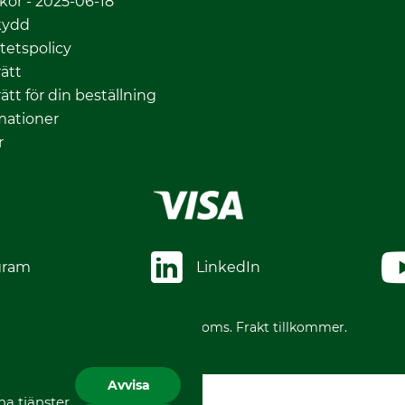
lkor - 2025-06-18
kydd
itetspolicy
ätt
ätt för din beställning
mationer
r
gram
LinkedIn
*Alla priser inklusive moms. Frakt tillkommer.
Avvisa
a tjänster,