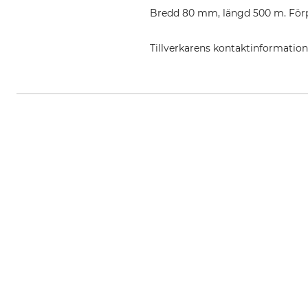
Bredd 80 mm, längd 500 m. Förpac
Tillverkarens kontaktinformatio
Grube KG, Hützeler Damm 38, 2