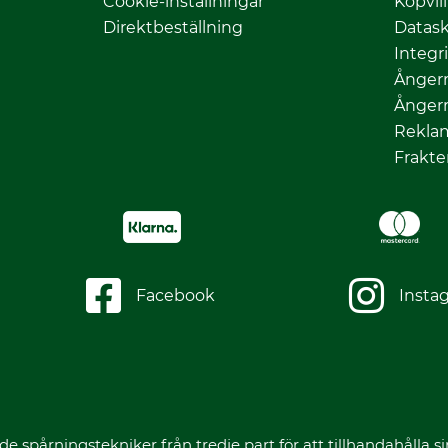
Cookie-inställningar
Köpvil
Direktbeställning
Datas
Integr
Ångerr
Ångerr
Rekla
Frakte
Facebook
Insta
spårningstekniker från tredje part för att tillhandahålla sin