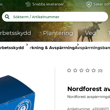
Snabba leveranser
Säker och
en
rbetsskydd
Plantering
Ved
rbetsskydd
Märkning & Avspärrning
Avspärrningsba
0
Nordforest a
Nordforest avspärrnings
Artikelnummer.:
4350285171