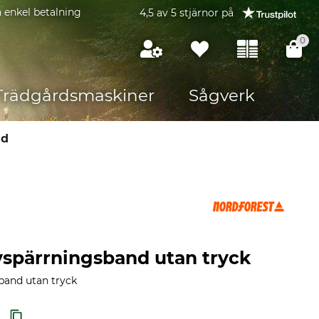
 enkel betalning
4,5 av 5 stjärnor på
0
Trädgårdsmaskiner
Sågverk
nd
vspärrningsband utan tryck
band utan tryck