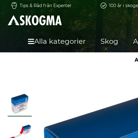
Tips & Råd från Experter
100 år i skog
Alla kategorier
Skog
A
A