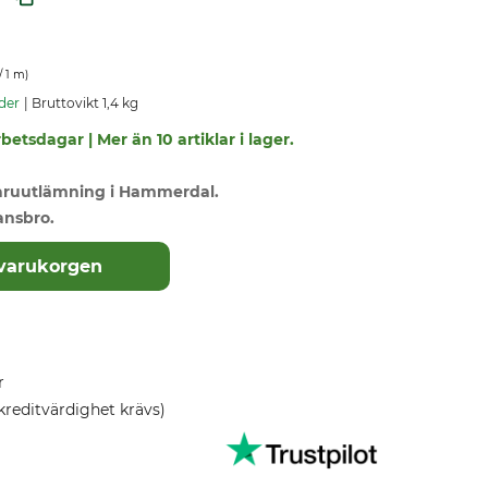
/ 1 m)
der
Bruttovikt 1,4 kg
betsdagar | Mer än 10 artiklar i lager.
varuutlämning i Hammerdal.
ansbro.
 varukorgen
r
kreditvärdighet krävs)