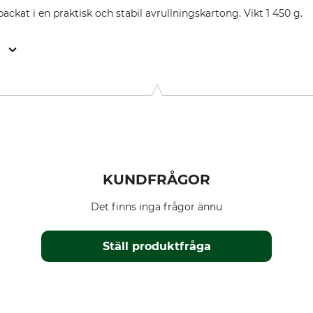
kat i en praktisk och stabil avrullningskartong. Vikt 1 450 g.
n
9646 Bispingen, Germany, www.grube.de
KUNDFRÅGOR
Det finns inga frågor ännu
Ställ produktfråga