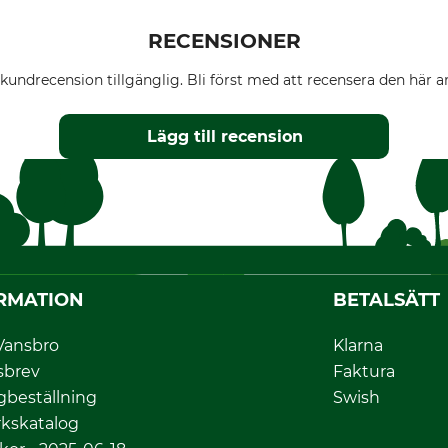
RECENSIONER
kundrecension tillgänglig. Bli först med att recensera den här ar
Lägg till recension
RMATION
BETALSÄTT
Vansbro
Klarna
sbrev
Faktura
gbeställning
Swish
kskatalog