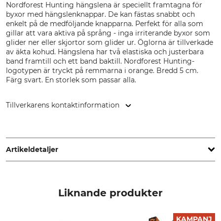
Nordforest Hunting hängslena är speciellt framtagna för
byxor med hängslenknappar. De kan fästas snabbt och
enkelt på de medföljande knapparna. Perfekt för alla som
gillar att vara aktiva på språng - inga irriterande byxor som
glider ner eller skjortor som glider ur. Öglorna är tillverkade
av äkta kohud. Hängslena har två elastiska och justerbara
band framtill och ett band baktill. Nordforest Hunting-
logotypen är tryckt på remmarna i orange. Bredd 5 cm.
Färg svart. En storlek som passar alla.
Tillverkarens kontaktinformation
Grube KG, Hützeler Damm 38, 29646 Bispingen, Germany,
www.grube.de
Artikeldetaljer
Märke
Produkttyp
Nordforest Hunting
Hängslen
Liknande produkter
Modellbeteckning
Tillverkning
med läderflikar
Made in Germany
KAMPANJ