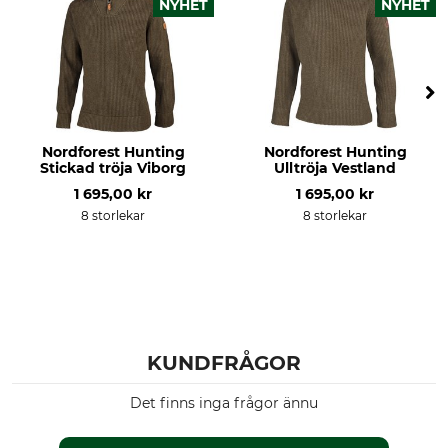
NYHET
NYHET
Tvätt
Blekning
40 °C kulörtvätt
Får inte blekas
Torkning
Strykning
Får inte torkas i torktumlare
Strykning till 110 °C
Professionell textilvård
För
Nordforest Hunting
Nordforest Hunting
Professionell torrengöring,
Dam
Stickad tröja Viborg
Ulltröja Vestland
normal process
1 695,00 kr
1 695,00 kr
Passform
Miljö
8 storlekar
8 storlekar
regular
Tillverkad i Europa
Tillverkning
Färg
Made in Portugal
ljusbrun
Klädstorlek
KUNDFRÅGOR
S
Det finns inga frågor ännu