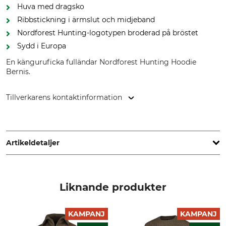
Huva med dragsko
Ribbstickning i ärmslut och midjeband
Nordforest Hunting-logotypen broderad på bröstet
Sydd i Europa
En känguruficka fulländar Nordforest Hunting Hoodie
Bernis.
Tillverkarens kontaktinformation
Grube KG, Hützeler Damm 38, 29646 Bispingen, Germany,
www.grube.de
Artikeldetaljer
Märke
Produkttyp
Nordforest Hunting
Hoodie
Liknande produkter
Modellbeteckning
Yttertyg
Bernis
100% Bomull
KAMPANJ
KAMPANJ