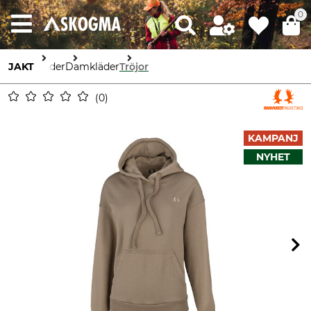
0
JAKT
Kläder
Damkläder
Tröjor
0
KAMPANJ
NYHET