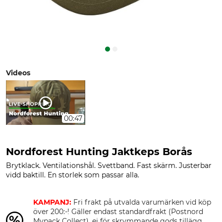
Videos
00:47
Nordforest Hunting Jaktkeps Borås
Brytklack. Ventilationshål. Svettband. Fast skärm. Justerbar
vidd baktill. En storlek som passar alla.
KAMPANJ:
Fri frakt på utvalda varumärken vid köp
över 200:-! Gäller endast standardfrakt (Postnord
Mypack Collect), ej för skrymmande gods tillägg.