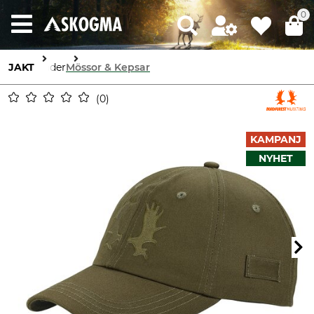
0
JAKT
Kläder
Mössor & Kepsar
0
KAMPANJ
NYHET