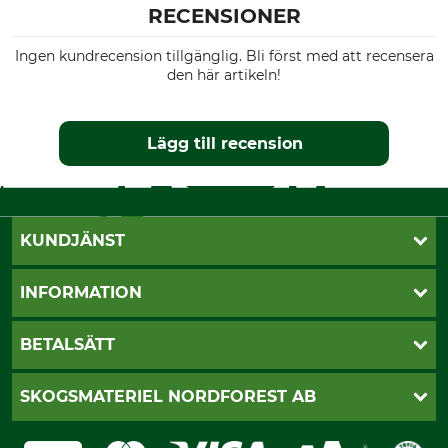
RECENSIONER
Ingen kundrecension tillgänglig. Bli först med att recensera
den här artikeln!
Lägg till recension
KUNDJÄNST
Öppettider
INFORMATION
Kundtjänst
Vanliga frågor
Butik Vansbro
BETALSÄTT
Kontakt
Nyhetsbrev
Cookie-inställningar
Katalogbeställning
Klarna
SKOGSMATERIEL NORDFOREST AB
Sagverkskatalog
Faktura
Köpvillkor - 2025-06-18
Swish
Om oss