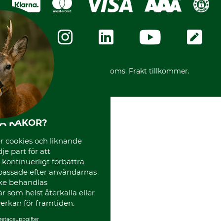
Dataskydd
GRUBE-Gruppen
Integritetspolicy
Företagsuppgifter
Ångerrätt
Karriär
Ångerrätt för din beställning
Vår personal
Reklamationer
Varumärken
Frakter
Mässor
*Alla priser inklusive moms. Frakt tillkommer.
Instagram TOS
Media
Code of Conduct
HA KAKOR?
 cookies och liknande
je part för att
, kontinuerligt förbättra
passade efter användarnas
cke behandlas
 som helst återkalla eller
erkan för framtiden.
retagsuppgifter