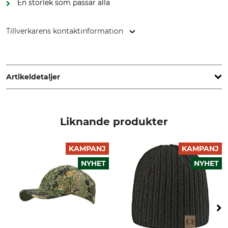
En storlek som passar alla
Tillverkarens kontaktinformation
Grube KG, Hützeler Damm 38, 29646 Bispingen, Germany,
www.grube.de
Artikeldetaljer
Märke
Produkttyp
Nordforest Hunting
Keps
Liknande produkter
Modellbeteckning
Yttertyg
Borås
100% Bomull
KAMPANJ
KAMPANJ
NYHET
NYHET
Foder
För
100% Polyester
Dam
Herr
Färg
oliv