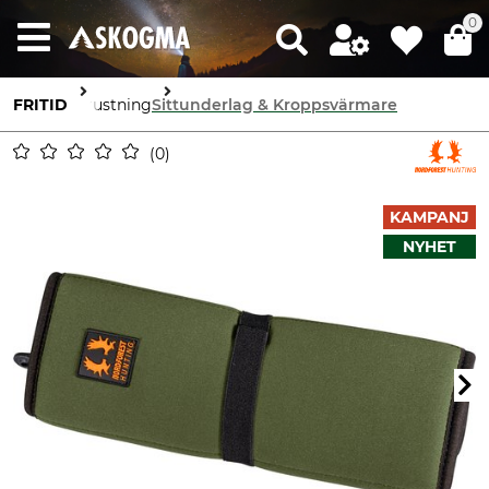
0
FRITID
Utrustning
Sittunderlag & Kroppsvärmare
0
KAMPANJ
NYHET