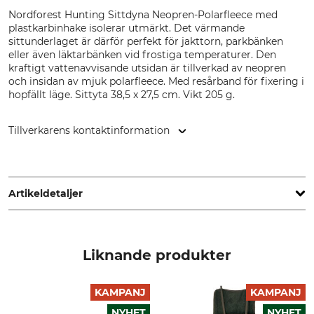
Nordforest Hunting Sittdyna Neopren-Polarfleece med
plastkarbinhake isolerar utmärkt. Det värmande
sittunderlaget är därför perfekt för jakttorn, parkbänken
eller även läktarbänken vid frostiga temperaturer. Den
kraftigt vattenavvisande utsidan är tillverkad av neopren
och insidan av mjuk polarfleece. Med resårband för fixering i
hopfällt läge. Sittyta 38,5 x 27,5 cm. Vikt 205 g.
Tillverkarens kontaktinformation
Grube KG, Hützeler Damm 38, 29646 Bispingen, Germany,
www.grube.de
Artikeldetaljer
Märke
Produkttyp
Nordforest Hunting
Sittkuddar
Liknande produkter
Tillverkning
Färg
Made in Hungary
KAMPANJ
KAMPANJ
grön
NYHET
NYHET