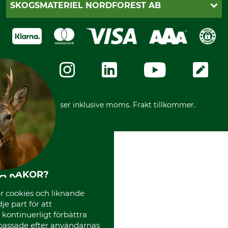
Klarna
SKOGSMATERIEL NORDFOREST AB
Sagverkskatalog
Faktura
Köpvillkor - 2025-06-18
Swish
Om oss
Dataskydd
GRUBE-Gruppen
Integritetspolicy
Företagsuppgifter
Ångerrätt
Karriär
Ångerrätt för din beställning
Vår personal
Reklamationer
Varumärken
Frakter
Mässor
*Alla priser inklusive moms. Frakt tillkommer.
Instagram TOS
Media
Code of Conduct
HA KAKOR?
 cookies och liknande
je part för att
, kontinuerligt förbättra
passade efter användarnas