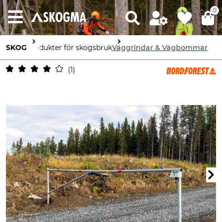
0
SKOG
Produkter för skogsbruk
Väggrindar & Vägbommar
1