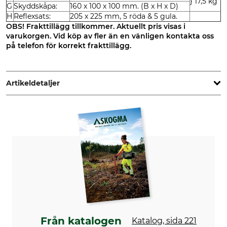
} 17,5 kg
G
Skyddskåpa:
160 x 100 x 100 mm. (B x H x D)
H
Reflexsats:
205 x 225 mm, 5 röda & 5 gula.
OBS! Frakttillägg tillkommer. Aktuellt pris visas i
varukorgen. Vid köp av fler än en vänligen kontakta oss
på telefon för korrekt frakttillägg.
Artikeldetaljer
Märke
Produkttyp
Nordforest
Vägspärr
Tillverkning
Vikt
Made in Sweden
50 kg
Från katalogen
Katalog, sida 221