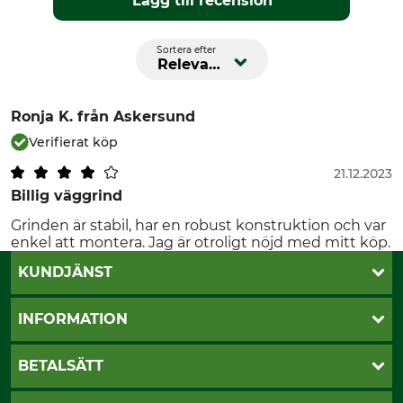
Lägg till recension
Sortera efter
Relevans
Ronja K.
från Askersund
Verifierat köp
21.12.2023
Billig väggrind
Grinden är stabil, har en robust konstruktion och var
enkel att montera. Jag är otroligt nöjd med mitt köp.
KUNDJÄNST
Öppettider
INFORMATION
Kundtjänst
Vanliga frågor
Butik Vansbro
BETALSÄTT
Kontakt
Nyhetsbrev
Cookie-inställningar
Katalogbeställning