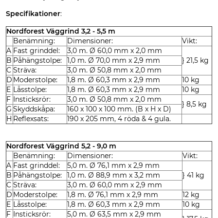
Specifikationer
:
Nordforest Väggrind 3,2 - 5,5 m
Benämning:
Dimensioner:
Vikt:
A
Fast grinddel:
3,0 m. Ø 60,0 mm x 2,0 mm
B
Påhängstolpe:
1,0 m. Ø 70,0 mm x 2,9 mm
} 21,5 kg
C
Sträva:
3,0 m. Ø 50,8 mm x 2,0 mm
D
Moderstolpe:
1,8 m. Ø 60,3 mm x 2,9 mm
10 kg
E
Låsstolpe:
1,8 m. Ø 60,3 mm x 2,9 mm
10 kg
F
Insticksrör:
3,0 m. Ø 50,8 mm x 2,0 mm
} 8,5 kg
G
Skyddskåpa:
160 x 100 x 100 mm. (B x H x D)
H
Reflexsats:
190 x 205 mm, 4 röda & 4 gula.
Nordforest Väggrind 5,2 - 9,0 m
Benämning:
Dimensioner:
Vikt:
A
Fast grinddel:
5,0 m. Ø 76,1 mm x 2,9 mm
B
Påhängstolpe:
1,0 m. Ø 88,9 mm x 3,2 mm
} 41 kg
C
Sträva:
3,0 m. Ø 60,0 mm x 2,9 mm
D
Moderstolpe:
1,8 m. Ø 76,1 mm x 2,9 mm
12 kg
E
Låsstolpe:
1,8 m. Ø 60,3 mm x 2,9 mm
10 kg
F
Insticksrör:
5,0 m. Ø 63,5 mm x 2,9 mm