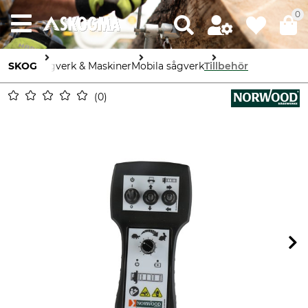
0
SKOG
Sågverk & Maskiner
Mobila sågverk
Tillbehör
0