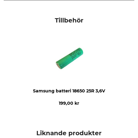
Märke
För sågverk
Norwood
Norwood HD36V2
Tillbehör
Norwood HD36
Tillverkning
Made in Australia
Samsung batteri 18650 25R 3,6V
199,00 kr
Liknande produkter