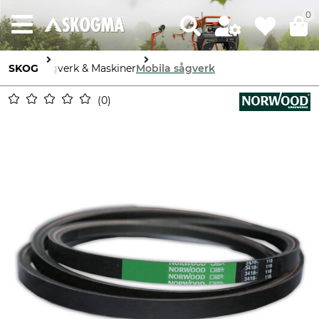
0
SKOG
Sågverk & Maskiner
Mobila sågverk
0