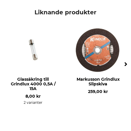
Märke
För sågverk
Norwood
Norwood LM30
Liknande produkter
Norwood MN27
Norwood LM29
Glassäkring till
Markusson Grindlux
Grindlux 4000 0,5A /
Slipskiva
15A
259,00 kr
8,00 kr
2 varianter