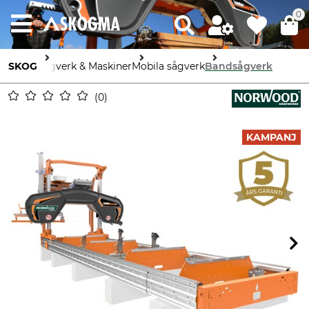
0
SKOG
Sågverk & Maskiner
Mobila sågverk
Bandsågverk
0
KAMPANJ