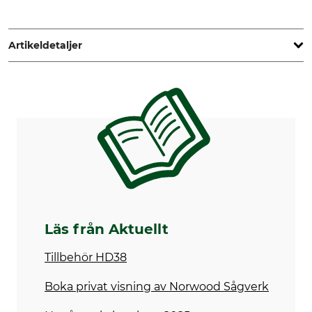
Artikeldetaljer
Max. stamtjocklek
Max. snittbredd
97 cm
89 cm
Märke
Produkttyp
Norwood
Sågverk
Tillverkning
Längd
Made in Canada
6 meter
Max. snittlängd
Vikt
5,1 meter
869 kg
Läs från Aktuellt
Tillbehör HD38
Boka privat visning av Norwood Sågverk