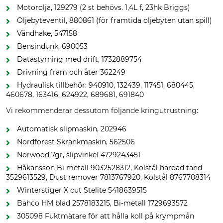
Motorolja, 129279 (2 st behövs. 1,4L f, 23hk Briggs)
Oljebyteventil, 880861 (för framtida oljebyten utan spill)
Vändhake, 547158
Bensindunk, 690053
Datastyrning med drift, 1732889754
Drivning fram och åter 362249
Hydraulisk tillbehör: 940910, 132439, 117451, 680445,
460678, 163416, 624922, 689681, 691840
Vi rekommenderar dessutom följande kringutrustning:
Automatisk slipmaskin, 202946
Nordforest Skränkmaskin, 562506
Norwood 7gr, slipvinkel 4729243451
Håkansson Bi metall 9032528312, Kolstål härdad tand
3529613529, Dust remover 7813767920, Kolstål 8767708314
Winterstiger X cut Stelite 5418639515
Bahco HM blad 2578183215, Bi-metall 1729693572
305098 Fuktmätare för att hålla koll på krympmån