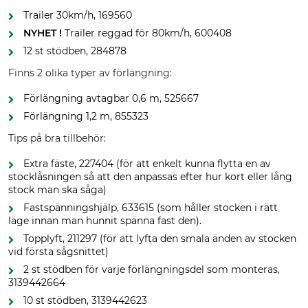
Trailer 30km/h, 169560
NYHET !
Trailer reggad för 80km/h, 600408
12 st stödben, 284878
Finns 2 olika typer av förlängning:
Förlängning avtagbar 0,6 m, 525667
Förlängning 1,2 m, 855323
Tips på bra tillbehör:
Extra fäste, 227404 (för att enkelt kunna flytta en av
stocklåsningen så att den anpassas efter hur kort eller lång
stock man ska såga)
Fastspänningshjälp, 633615 (som håller stocken i rätt
läge innan man hunnit spänna fast den).
Topplyft, 211297 (för att lyfta den smala änden av stocken
vid första sågsnittet)
2 st stödben för varje förlängningsdel som monteras,
3139442664
10 st stödben, 3139442623