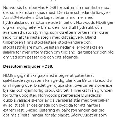
Norwoods LumberMax HD38 fortsätter sin meritlista med
det som kanske räknas mest: Den branschledande Sawyer-
Assist®-tekniken. Öka kapaciteten ännu mer med
hydrauliska och motoriserade tillbehör. Norwoods HD38 ger
dig valmöjligheter – bland dem kraftfull hydraulik och
avancerad datorstyrning, som du eftermonterar när du är
redo för att ta nästa steg i med ditt sågverk. Bland
tillbehören finns stocklastare, stockvändare och
stockfasthållare m.m. Se listan nedan eller kontakta en
säljare för mer information om tillgängliga tillbehör och råd
om vad som passar dig och ditt sågande.
Dessutom erbjuder HD38:
HD38:s gigantiska gap med integrerat patenterat
självlåsade styrsystem kan ge dig plank på 89 cm bredd. 36
cm frigång över bladet ger djupa skär, överdimensionerade
bjälkar och ojämförlig produktivitet. Tillverkat från grunden
för tuffa uppgifter, Norwoods patenterade Duradecks
dubbla valsade skenor av galvaniserat stål med tvärbalkar
av solitt stål är designade och byggda för att hantera
extrem last. 3-axlig justering av bandstyrningen ger dig
optimala inställningar för sågbladet. Såghuvudet är som