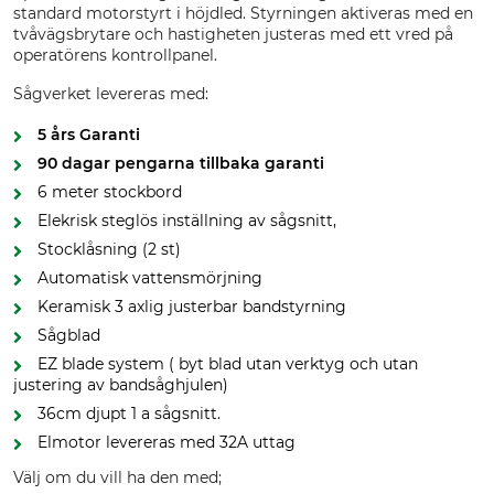
standard motorstyrt i höjdled. Styrningen aktiveras med en
tvåvägsbrytare och hastigheten justeras med ett vred på
operatörens kontrollpanel.
Sågverket levereras med:
5 års Garanti
90 dagar pengarna tillbaka garanti
6 meter stockbord
Elekrisk steglös inställning av sågsnitt,
Stocklåsning (2 st)
Automatisk vattensmörjning
Keramisk 3 axlig justerbar bandstyrning
Sågblad
EZ blade system ( byt blad utan verktyg och utan
justering av bandsåghjulen)
36cm djupt 1 a sågsnitt.
Elmotor levereras med 32A uttag
Välj om du vill ha den med;