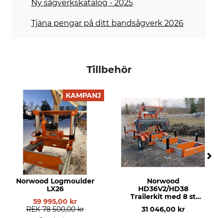
Ny sågverkskatalog - 2025
Tjäna pengar på ditt bandsågverk 2026
Tillbehör
KAMPANJ
Norwood Logmoulder
Norwood
LX26
HD36V2/HD38
Trailerkit med 8 st
59 995,00 kr
stödben, 6 m
REK
78 500,00 kr
31 046,00 kr