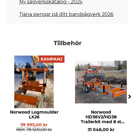
Ny sågverkskatalog - 2025
Tjäna pengar på ditt bandsågverk 2026
Tillbehör
KAMPANJ
Norwood Logmoulder
Norwood
LX26
HD36V2/HD38
Trailerkit med 8 st
59 995,00 kr
stödben, 6 m
REK
78 500,00 kr
31 046,00 kr