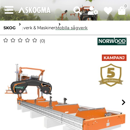
0
SKOG
Sågverk & Maskiner
Mobila sågverk
0
KAMPANJ