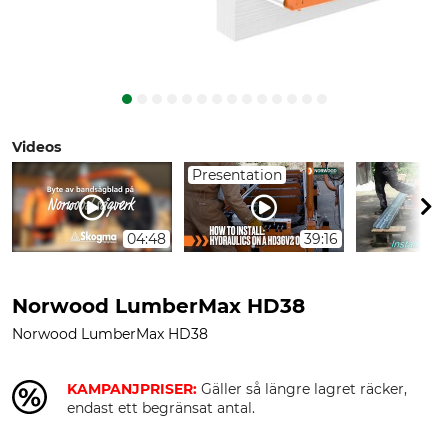
Videos
Presentation
04:48
39:16
Norwood LumberMax HD38
Norwood LumberMax HD38
KAMPANJPRISER:
Gäller så längre lagret räcker,
endast ett begränsat antal.