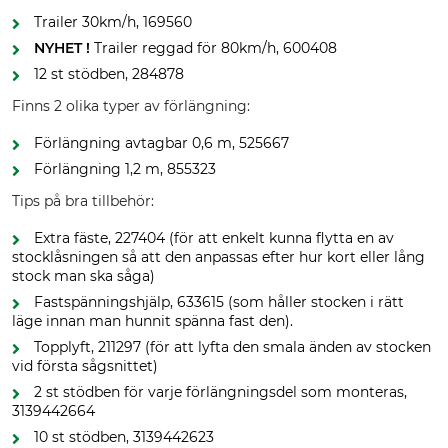
Trailer 30km/h, 169560
NYHET !
Trailer reggad för 80km/h, 600408
12 st stödben, 284878
Finns 2 olika typer av förlängning:
Förlängning avtagbar 0,6 m, 525667
Förlängning 1,2 m, 855323
Tips på bra tillbehör:
Extra fäste, 227404 (för att enkelt kunna flytta en av
stocklåsningen så att den anpassas efter hur kort eller lång
stock man ska såga)
Fastspänningshjälp, 633615 (som håller stocken i rätt
läge innan man hunnit spänna fast den).
Topplyft, 211297 (för att lyfta den smala änden av stocken
vid första sågsnittet)
2 st stödben för varje förlängningsdel som monteras,
3139442664
10 st stödben, 3139442623