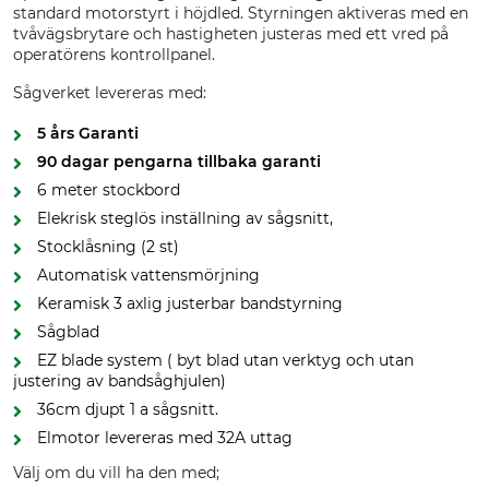
standard motorstyrt i höjdled. Styrningen aktiveras med en
tvåvägsbrytare och hastigheten justeras med ett vred på
operatörens kontrollpanel.
Sågverket levereras med:
5 års Garanti
90 dagar pengarna tillbaka garanti
6 meter stockbord
Elekrisk steglös inställning av sågsnitt,
Stocklåsning (2 st)
Automatisk vattensmörjning
Keramisk 3 axlig justerbar bandstyrning
Sågblad
EZ blade system ( byt blad utan verktyg och utan
justering av bandsåghjulen)
36cm djupt 1 a sågsnitt.
Elmotor levereras med 32A uttag
Välj om du vill ha den med;