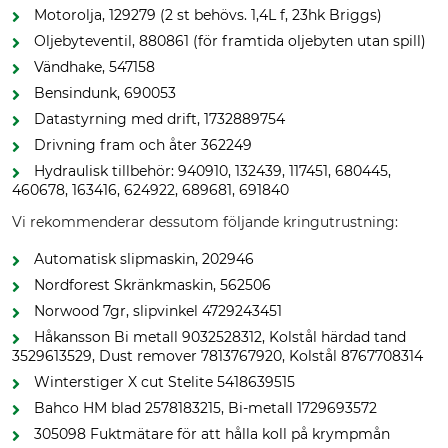
Motorolja, 129279 (2 st behövs. 1,4L f, 23hk Briggs)
Oljebyteventil, 880861 (för framtida oljebyten utan spill)
Vändhake, 547158
Bensindunk, 690053
Datastyrning med drift, 1732889754
Drivning fram och åter 362249
Hydraulisk tillbehör: 940910, 132439, 117451, 680445,
460678, 163416, 624922, 689681, 691840
Vi rekommenderar dessutom följande kringutrustning:
Automatisk slipmaskin, 202946
Nordforest Skränkmaskin, 562506
Norwood 7gr, slipvinkel 4729243451
Håkansson Bi metall 9032528312, Kolstål härdad tand
3529613529, Dust remover 7813767920, Kolstål 8767708314
Winterstiger X cut Stelite 5418639515
Bahco HM blad 2578183215, Bi-metall 1729693572
305098 Fuktmätare för att hålla koll på krympmån