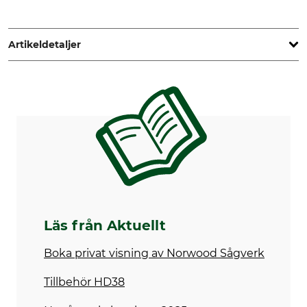
Artikeldetaljer
Max. stamtjocklek
Max. snittbredd
97 cm
89 cm
Märke
Produkttyp
Norwood
Sågverk
Tillverkning
Längd
Made in Canada
6 meter
Max. snittlängd
Vikt
5,1 meter
869 kg
Läs från Aktuellt
Boka privat visning av Norwood Sågverk
Tillbehör HD38