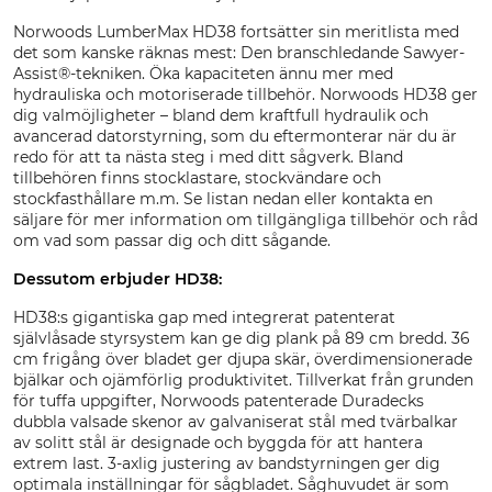
Norwoods LumberMax HD38 fortsätter sin meritlista med
det som kanske räknas mest: Den branschledande Sawyer-
Assist®-tekniken. Öka kapaciteten ännu mer med
hydrauliska och motoriserade tillbehör. Norwoods HD38 ger
dig valmöjligheter – bland dem kraftfull hydraulik och
avancerad datorstyrning, som du eftermonterar när du är
redo för att ta nästa steg i med ditt sågverk. Bland
tillbehören finns stocklastare, stockvändare och
stockfasthållare m.m. Se listan nedan eller kontakta en
säljare för mer information om tillgängliga tillbehör och råd
om vad som passar dig och ditt sågande.
Dessutom erbjuder HD38:
HD38:s gigantiska gap med integrerat patenterat
självlåsade styrsystem kan ge dig plank på 89 cm bredd. 36
cm frigång över bladet ger djupa skär, överdimensionerade
bjälkar och ojämförlig produktivitet. Tillverkat från grunden
för tuffa uppgifter, Norwoods patenterade Duradecks
dubbla valsade skenor av galvaniserat stål med tvärbalkar
av solitt stål är designade och byggda för att hantera
extrem last. 3-axlig justering av bandstyrningen ger dig
optimala inställningar för sågbladet. Såghuvudet är som