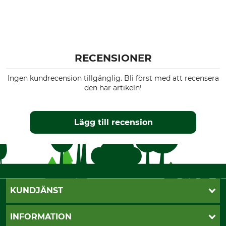
RECENSIONER
Ingen kundrecension tillgänglig. Bli först med att recensera
den här artikeln!
Lägg till recension
KUNDJÄNST
Öppettider
INFORMATION
Kundtjänst