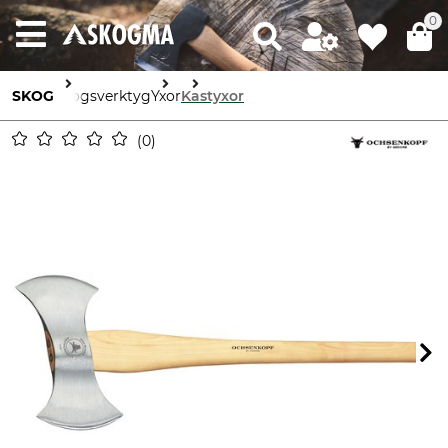
0
SKOG
Skogsverktyg
Yxor
Kastyxor
0